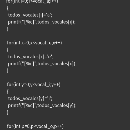
for(int i=0; i<vocal_a;i++)
{
todos_vocales[i]='a';
printf("[%c]",todos_vocales[i]);
}
for(int x=0;x<vocal_e;x++)
{
todos_vocales[x]='e';
printf("[%c]",todos_vocales[x]);
}
for(int y=0;y<vocal_i;y++)
{
todos_vocales[y]='i';
printf("[%c]",todos_vocales[y]);
}
for(int p=0;p<vocal_o;p++)