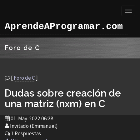
Toggl
naviga
AprendeAProgramar.com
Foro de C
[
Foro de C
]
Dudas sobre creación de
una matriz (nxm) en C
01-May-2022 06:28
Invitado (Emmanuel)
1 Respuestas