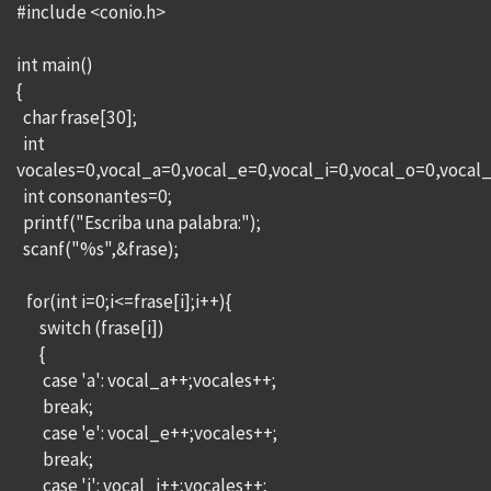
#include <conio.h>
int main()
{
char frase[30];
int
vocales=0,vocal_a=0,vocal_e=0,vocal_i=0,vocal_o=0,vocal
int consonantes=0;
printf("Escriba una palabra:");
scanf("%s",&frase);
for(int i=0;i<=frase[i];i++){
switch (frase[i])
{
case 'a': vocal_a++;vocales++;
break;
case 'e': vocal_e++;vocales++;
break;
case 'i': vocal_i++;vocales++;