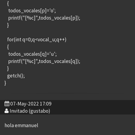
{
todos_vocales[p]='o';
printf("[%c]",todos_vocales[p]);
}
for(int q=0;q<vocal_u;q++)
{
todos_vocales[q]='u';
printf("[%c]",todos_vocales[q]);
}
getch();
}
07-May-2022 17:09
Invitado (gustabo)
hola emmanuel