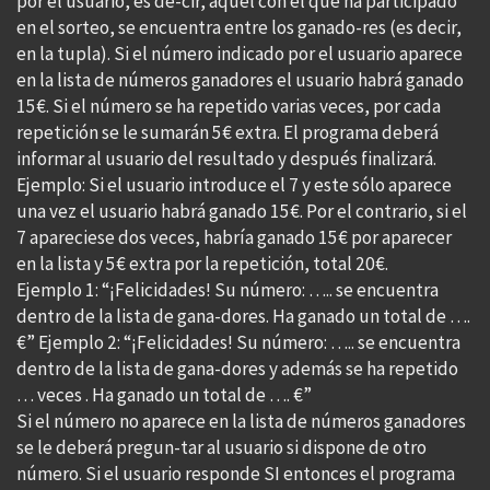
por el usuario, es de-cir, aquel con el que ha participado
en el sorteo, se encuentra entre los ganado-res (es decir,
en la tupla). Si el número indicado por el usuario aparece
en la lista de números ganadores el usuario habrá ganado
15€. Si el número se ha repetido varias veces, por cada
repetición se le sumarán 5€ extra. El programa deberá
informar al usuario del resultado y después finalizará.
Ejemplo: Si el usuario introduce el 7 y este sólo aparece
una vez el usuario habrá ganado 15€. Por el contrario, si el
7 apareciese dos veces, habría ganado 15€ por aparecer
en la lista y 5€ extra por la repetición, total 20€.
Ejemplo 1: “¡Felicidades! Su número: ….. se encuentra
dentro de la lista de gana-dores. Ha ganado un total de ….
€” Ejemplo 2: “¡Felicidades! Su número: ….. se encuentra
dentro de la lista de gana-dores y además se ha repetido
… veces . Ha ganado un total de …. €”
Si el número no aparece en la lista de números ganadores
se le deberá pregun-tar al usuario si dispone de otro
número. Si el usuario responde SI entonces el programa