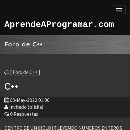
Toggl
naviga
AprendeAProgramar.com
Foro de C++
[
Foro de C++
]
C++
08-May-2022 01:00
Invitado (plisila)
0 Respuestas
DENTRO DE UN CICLO IR LEYENDO NUMEROS ENTEROS