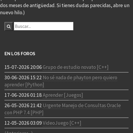
dos meses de antigüedad. Si tienes dudas parecidas, abre un
nuevo hilo.)
EN LOS FOROS
15-07-2026 20:06
Grupo de estudio novato [C++]
30-06-2026 15:22
No sé nada de phayton pero quiero
aprender [Python]
17-06-2026 01:18
Aprender [Juegos]
26-05-2026 21:42
Urgente Manejo de Consultas Oracle
con PHP 7.4 [PHP]
12-05-2026 03:09
VideoJuego [C++]