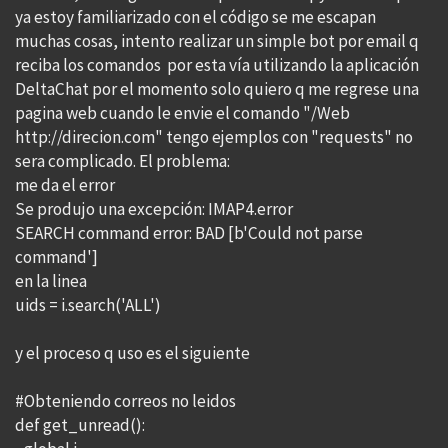
ya estoy familiarizado con el código se me escapan
muchas cosas, intento realizar un simple bot por email q
reciba los comandos por esta vía utilizando la aplicación
DeltaChat por el momento solo quiero q me regrese una
pagina web cuando le envie el comando "/Web
http://direcion.com" tengo ejemplos con "requests" no
sera complicado. El problema:
me da el error
Se produjo una excepción: IMAP4.error
SEARCH command error: BAD [b'Could not parse
command']
en la linea
uids = i.search('ALL')
y el proceso q uso es el siguiente
#Obteniendo correos no leidos
def get_unread():