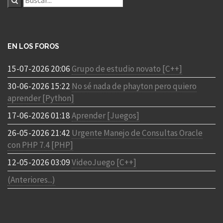
EN LOS FOROS
15-07-2026 20:06
Grupo de estudio novato [C++]
30-06-2026 15:22
No sé nada de phayton pero quiero
aprender [Python]
17-06-2026 01:18
Aprender [Juegos]
26-05-2026 21:42
Urgente Manejo de Consultas Oracle
con PHP 7.4 [PHP]
12-05-2026 03:09
VideoJuego [C++]
(Anteriores...)