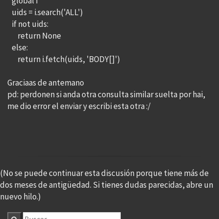
global i
uids = i.search('ALL')
if not uids:
return None
else:
return i.fetch(uids, 'BODY[]')
Graciaas de antemano
pd: perdonen si anda otra consulta similar suelta por hai,
me dio error el enviar y escribi esta otra :/
(No se puede continuar esta discusión porque tiene más de
dos meses de antigüedad. Si tienes dudas parecidas, abre un
nuevo hilo.)