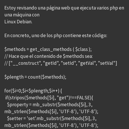
Estoy revisando una página web que ejecuta varios php en
una máquina con
Linux Debian.
En concreto, uno de los php contiene este código:
$methods = get_class_methods ( $class );
// Hace que el contenido de $methods sea:
// ["__construct", "getId", "setId", "getVal", "setVal"]
$plength = count($methods);
for($i=0;$i<$plength;$i++) {
if(stripos($methods[$i], "get")!==FALSE){
$property = mb_substr($methods[$i], 3,
mb_strlen($methods[$i], 'UTF-8'), 'UTF-8');
$setter = 'set'.mb_substr($methods[$i], 3,
mb_strlen($methods[$i], 'UTF-8'), 'UTF-8');