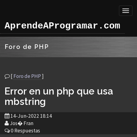
Toggl
naviga
AprendeAProgramar.com
Foro de PHP
[
Foro de PHP
]
Error en un php que usa
mbstring
14-Jun-2022 18:14
Jos� Fran
0 Respuestas