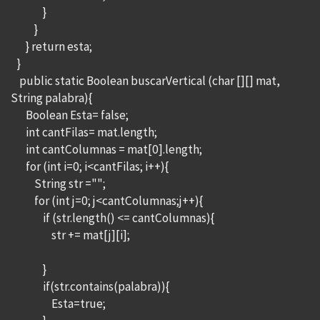
}
}
} return esta;
}
public static Boolean buscarVertical (char [][] mat,
String palabra){
Boolean Esta= false;
int cantFilas= mat.length;
int cantColumnas = mat[0].length;
for (int i=0; i<cantFilas; i++){
String str ="";
for (int j=0; j<cantColumnas;j++){
if (str.length() <= cantColumnas){
str += mat[j][i];
}
if(str.contains(palabra)){
Esta=true;