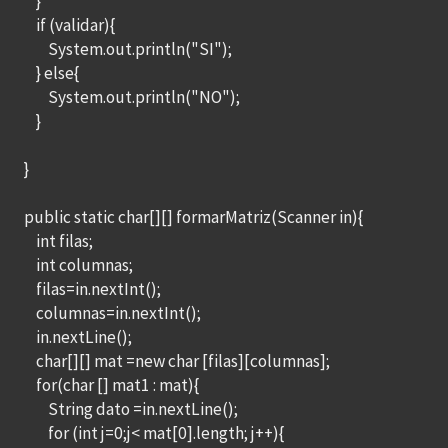
}
if (validar){
System.out.println("SI");
} else{
System.out.println("NO");
}
}
public static char[][] formarMatriz(Scanner in){
int filas;
int columnas;
filas=in.nextInt();
columnas=in.nextInt();
in.nextLine();
char[][] mat =new char [filas][columnas];
for(char [] mat1 : mat){
String dato =in.nextLine();
for (int j=0;j< mat[0].length; j++){