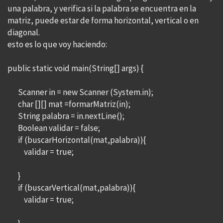
una palabra, y verifica si la palabra se encuentra en la
matriz, puede estar de forma horizontal, vertical o en
diagonal.
esto es lo que voy haciendo:
public static void main(String[] args) {
Scanner in = new Scanner (System.in);
char [][] mat =formarMatriz(in);
String palabra = in.nextLine();
Boolean validar = false;
if (buscarHorizontal(mat,palabra)){
validar = true;
}
if (buscarVertical(mat,palabra)){
validar = true;