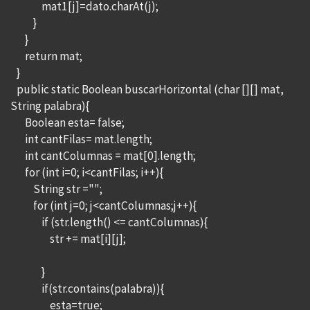
mat1[j]=dato.charAt(j);
}
}
return mat;
}
public static Boolean buscarHorizontal (char [][] mat,
String palabra){
Boolean esta= false;
int cantFilas= mat.length;
int cantColumnas = mat[0].length;
for (int i=0; i<cantFilas; i++){
String str ="";
for (int j=0; j<cantColumnas;j++){
if (str.length() <= cantColumnas){
str += mat[i][j];
}
if(str.contains(palabra)){
esta=true;