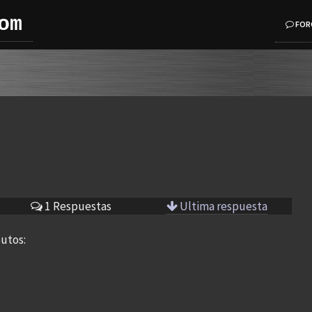
om
FOR
1 Respuestas
Ultima respuesta
butos: