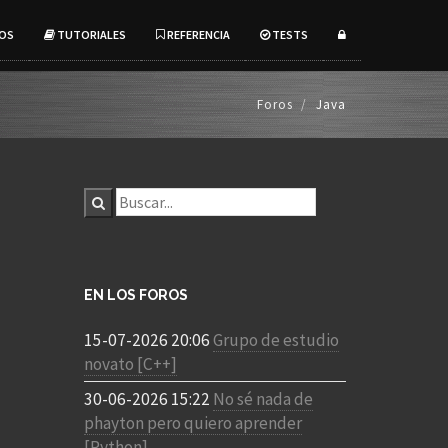
OS
TUTORIALES
REFERENCIA
TESTS
Foros
Java
EN LOS FOROS
15-07-2026 20:06
Grupo de estudio
novato [C++]
30-06-2026 15:22
No sé nada de
phayton pero quiero aprender
[Python]