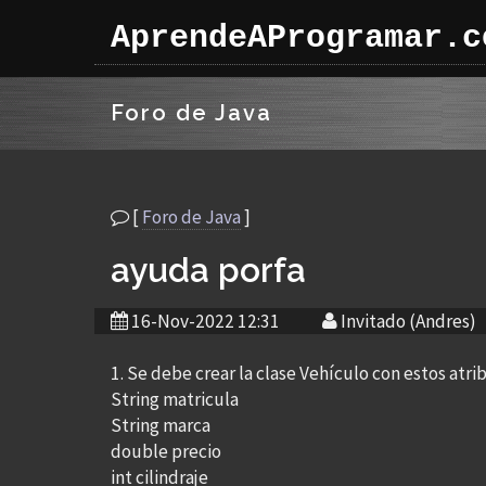
AprendeAProgramar.c
Foro de Java
[
Foro de Java
]
ayuda porfa
16-Nov-2022 12:31
Invitado (Andres)
1. Se debe crear la clase Vehículo con estos atri
String matricula
String marca
double precio
int cilindraje