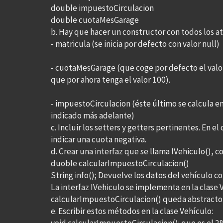
double impuestoCirculacion
double cuotaMesGarage
b. Hay que hacer un constructor con todos los a
- matricula (se inicia por defecto con valor null)
- cuotaMesGarage (que coge por defecto el valor
que por ahora tenga el valor 100).
- impuestoCirculacion (éste último se calcula e
indicado más adelante)
c. Incluir los setters y getters pertinentes. En
indicar una cuota negativa.
d. Crear una interfaz que se llama IVehiculo(), c
duoble calcularImpuestoCirculacion()
String info(); Devuelve los datos del vehículo c
La interfaz IVehiculo se implementa en la clase
calcularImpuestoCirculacion() queda abstracto y
e. Escribir estos métodos en la clase Vehículo: