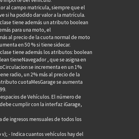
% importe del vehículo.
lor al campo matricula, siempre que el
 si ha podido dar valor a la matrícula.
a clase tiene además un atributo boolean
demás para una moto, el
ás al precio de la cuota normal de moto
aumenta en 50 % si tiene sidecar.
 clase tiene además los atributos: boolean
olean tieneNavegador , que se asigna en
toCirculacion se incrementa en un 1%
iene radio, un 2% más al precio de la
l atributo cuotaMesGarage se aumenta
99.
e espacios de Vehículos. El número de
 debe cumplir con la interfaz iGarage,
a de ingresos mensuales de todos los
); - Indica cuantos vehículos hay del