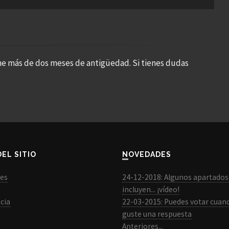
ne más de dos meses de antigüedad. Si tienes dudas
DEL SITIO
NOVEDADES
les
24-12-2018: Algunos apartados
incluyen... ¡vídeo!
cia
22-03-2015: Puedes votar cuan
guste una respuesta
Anteriores...