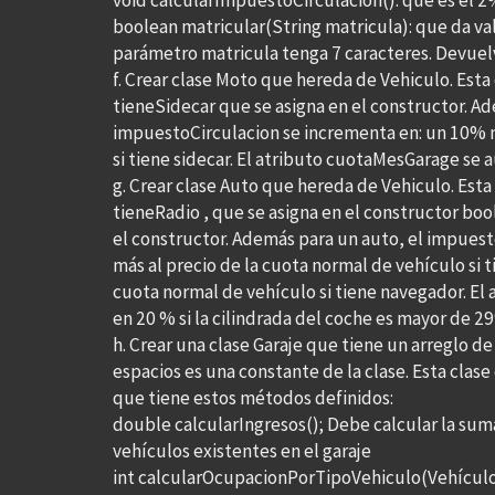
void calcularImpuestoCirculacion(): que es el 2
boolean matricular(String matricula): que da va
parámetro matricula tenga 7 caracteres. Devuelve
f. Crear clase Moto que hereda de Vehiculo. Est
tieneSidecar que se asigna en el constructor. A
impuestoCirculacion se incrementa en: un 10% m
si tiene sidecar. El atributo cuotaMesGarage se 
g. Crear clase Auto que hereda de Vehiculo. Esta
tieneRadio , que se asigna en el constructor bo
el constructor. Además para un auto, el impues
más al precio de la cuota normal de vehículo si t
cuota normal de vehículo si tiene navegador. E
en 20 % si la cilindrada del coche es mayor de 29
h. Crear una clase Garaje que tiene un arreglo d
espacios es una constante de la clase. Esta clase
que tiene estos métodos definidos:
double calcularIngresos(); Debe calcular la sum
vehículos existentes en el garaje
int calcularOcupacionPorTipoVehiculo(Vehículo v