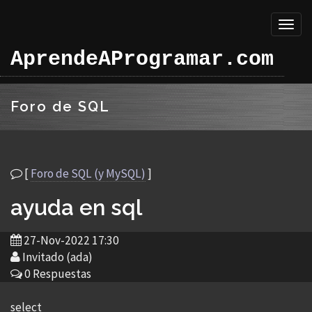
Toggl
naviga
AprendeAProgramar.com
Foro de SQL
[
Foro de SQL (y MySQL)
]
ayuda en sql
27-Nov-2022 17:30
Invitado (ada)
0 Respuestas
select