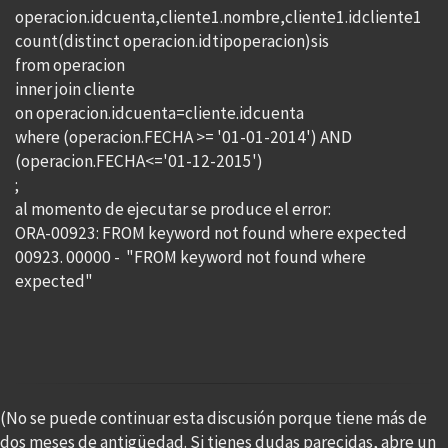
operacion.idcuenta,cliente1.nombre,cliente1.idcliente1
count(distinct operacion.idtipoperacion)sis
from operacion
inner join cliente
on operacion.idcuenta=cliente.idcuenta
where (operacion.FECHA >= '01-01-2014') AND
(operacion.FECHA<='01-12-2015')
;
al momento de ejecutar se produce el error:
ORA-00923: FROM keyword not found where expected
00923. 00000 - "FROM keyword not found where
expected"
(No se puede continuar esta discusión porque tiene más de
dos meses de antigüedad. Si tienes dudas parecidas, abre un