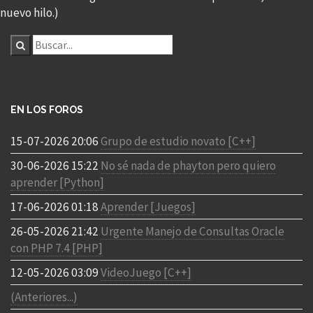
nuevo hilo.)
EN LOS FOROS
15-07-2026 20:06
Grupo de estudio novato [C++]
30-06-2026 15:22
No sé nada de phayton pero quiero
aprender [Python]
17-06-2026 01:18
Aprender [Juegos]
26-05-2026 21:42
Urgente Manejo de Consultas Oracle
con PHP 7.4 [PHP]
12-05-2026 03:09
VideoJuego [C++]
(Anteriores...)