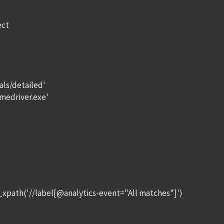
ect
ls/detailed'
medriver.exe'
xpath('//label[@analytics-event="All matches"]')