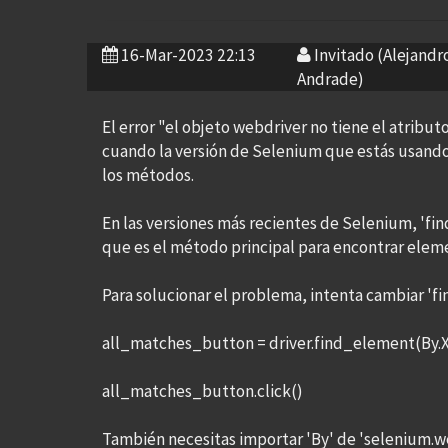
16-Mar-2023 22:13
Invitado (Alejandr
Andrade)
El error "el objeto webdriver no tiene el atri
cuando la versión de Selenium que estás usando
los métodos.
En las versiones más recientes de Selenium, 'f
que es el método principal para encontrar eleme
Para solucionar el problema, intenta cambiar '
all_matches_button = driver.find_element(By.X
all_matches_button.click()
También necesitas importar 'By' de 'selenium.