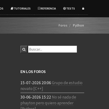
OS
TUTORIALES
REFERENCIA
TESTS
Foros
Python
EN LOS FOROS
15-07-2026 20:06
Grupo de estudio
novato [C++]
30-06-2026 15:22
No sé nada de
phayton pero quiero aprender
[Python]