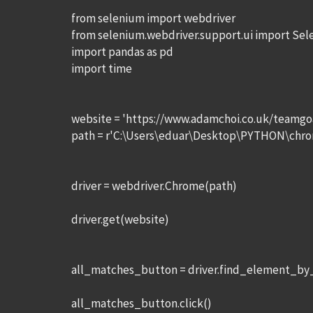
from selenium import webdriver
from selenium.webdriver.support.ui import Sel
import pandas as pd
import time
website = 'https://www.adamchoi.co.uk/teamgoa
path = r'C:\Users\eduar\Desktop\PYTHON\chro
driver = webdriver.Chrome(path)
driver.get(website)
all_matches_button = driver.find_element_by_
all_matches_button.click()