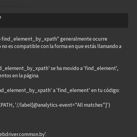
o
buto find_element_by_xpath" generalmente ocurre
 no es compatible con la forma en que estás llamando a
ind_element_by_xpath' se ha movido a 'find_element',
ntos en la página.
find_element_by_xpath' a 'find_element' en tu código:
PATH, '//label[@analytics-event="All matches"]')
webdriver.common.by'.