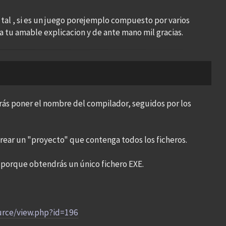
tal , si es un juego porejemplo compuesto por varios
ia tu amable explicacion y de ante mano mil gracias.
ás poner el nombre del compilador, seguidos por los
crear un "proyecto" que contenga todos los ficheros.
, porque obtendrás un único fichero EXE.
rce/view.php?id=196