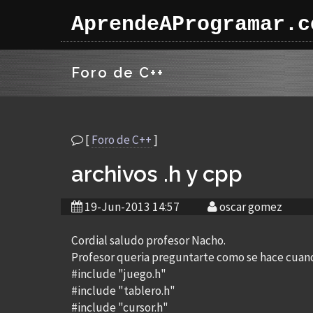
AprendeAProgramar.c
Foro de C++
[
Foro de C++
]
archivos .h y cpp
19-Jun-2013 14:57
oscar gomez
Cordial saludo profesor Nacho.
Profesor queria preguntarte como se hace cuando
#include "juego.h"
#include "tablero.h"
#include "cursor.h"