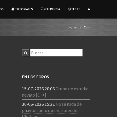
OS
TUTORIALES
REFERENCIA
TESTS
Foros
C++
EN LOS FOROS
15-07-2026 20:06
Grupo de estudio
novato [C++]
30-06-2026 15:22
No sé nada de
phayton pero quiero aprender
[Python]