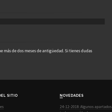
ne más de dos meses de antigüedad. Si tienes dudas
DEL SITIO
NOVEDADES
les
24-12-2018: Algunos apartados