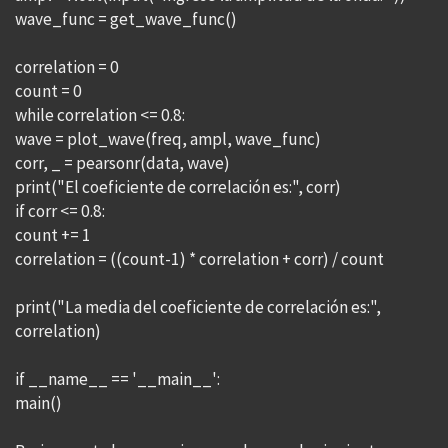
wave_func = get_wave_func()
correlation = 0
count = 0
while correlation <= 0.8:
wave = plot_wave(freq, ampl, wave_func)
corr, _ = pearsonr(data, wave)
print("El coeficiente de correlación es:", corr)
if corr <= 0.8:
count += 1
correlation = ((count-1) * correlation + corr) / count
print("La media del coeficiente de correlación es:",
correlation)
if __name__ == '__main__':
main()