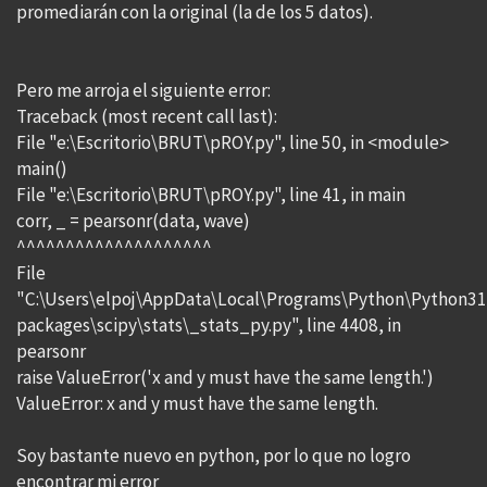
promediarán con la original (la de los 5 datos).
Pero me arroja el siguiente error:
Traceback (most recent call last):
File "e:\Escritorio\BRUT\pROY.py", line 50, in <module>
main()
File "e:\Escritorio\BRUT\pROY.py", line 41, in main
corr, _ = pearsonr(data, wave)
^^^^^^^^^^^^^^^^^^^^
File
"C:\Users\elpoj\AppData\Local\Programs\Python\Python311
packages\scipy\stats\_stats_py.py", line 4408, in
pearsonr
raise ValueError('x and y must have the same length.')
ValueError: x and y must have the same length.
Soy bastante nuevo en python, por lo que no logro
encontrar mi error