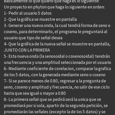
Basicamente lo que quiero que haga es lo siguiente:
Un proyecto en phyton que haga lo siguiente en orden:
1- Pedir al usuario 5 datos
2- Que la gráfica se muestre en pantalla
3- Generar una nueva onda, la cual tendrá forma de seno o
coseno, para determinarlo, el programa le preguntará al
usuario que tipo de señal desea
4- Que la gráfica de la nueva señal se muestre en pantalla,
JUNTO CON LA PRIMERA
5- Esta nueva onda (la senosoidal o cosenosoidal) tendrán
una frecuencia y una amplitud seleccionada por el usuario
6- Mediante coeficiente de corelacion, comparar la grafica
de los 5 datos, con la generada mediante seno o coseno
7- Si se parece menos de 0.80, regresar a la pregunta de
seno, coseno y amplitud y frecuencia, no salir de ese ciclo
hasta que sea igual o mayor a 0.80
8- La primera señal que se pedirá será la unica que se
promediará por si sola, apartir de la segunda petición, se
promediarán las señales (excepto la de los 5 datos) y se