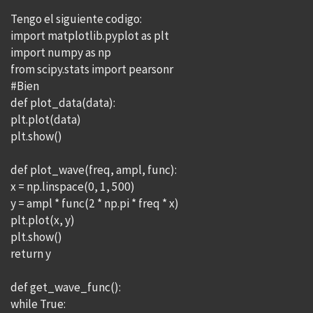
Tengo el siguiente codigo:
import matplotlib.pyplot as plt
import numpy as np
from scipy.stats import pearsonr
#Bien
def plot_data(data):
plt.plot(data)
plt.show()
def plot_wave(freq, ampl, func):
x = np.linspace(0, 1, 500)
y = ampl * func(2 * np.pi * freq * x)
plt.plot(x, y)
plt.show()
return y
def get_wave_func():
while True: