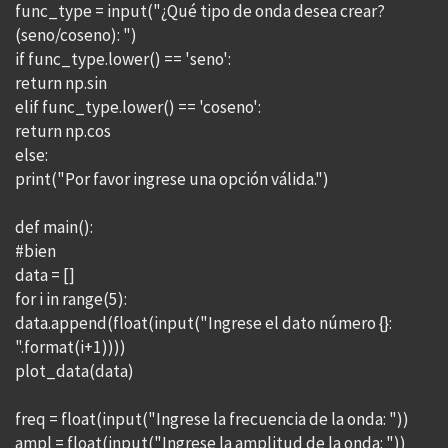
func_type = input("¿Qué tipo de onda desea crear?
(seno/coseno): ")
if func_type.lower() == 'seno':
return np.sin
elif func_type.lower() == 'coseno':
return np.cos
else:
print("Por favor ingrese una opción válida.")
def main():
#bien
data = []
for i in range(5):
data.append(float(input("Ingrese el dato número {}:
".format(i+1))))
plot_data(data)
freq = float(input("Ingrese la frecuencia de la onda: "))
ampl = float(input("Ingrese la amplitud de la onda: "))