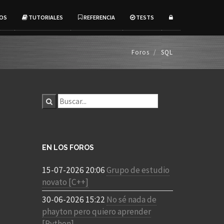
OS
TUTORIALES
REFERENCIA
TESTS
Foros
SQL
EN LOS FOROS
15-07-2026 20:06
Grupo de estudio
novato [C++]
30-06-2026 15:22
No sé nada de
phayton pero quiero aprender
[Python]