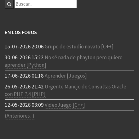
EN LOS FOROS
15-07-2026 20:06
Grupo de estudio novato [C++]
30-06-2026 15:22
No sé nada de phayton pero quiero
aprender [Python]
17-06-2026 01:18
Aprender [Juegos]
26-05-2026 21:42
Urgente Manejo de Consultas Oracle
con PHP 7.4 [PHP]
12-05-2026 03:09
VideoJuego [C++]
(Anteriores...)