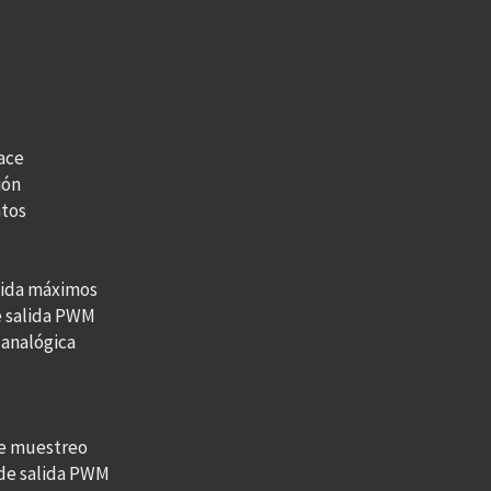
face
ión
atos
lida máximos
e salida PWM
 analógica
de muestreo
de salida PWM