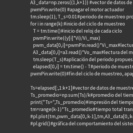
A3_data=np.zeros((1,k+1)) #vector de datos de
pwmPin.write(0) #apagar el motor actuador
tm.sleep(1); T_s=0.01#periodo de muestreo pr
for i in range(k):#inicio del ciclo de muestreo
T = tm.time()#inicio del reloj de cada ciclo
pwmPin.write((y[i]*Vi)/Vi_max)
pwm_data[0,i]=pwmPin.read()*Vi_max#lectura
A3_data[0,i]=a3.read()*Vo_max#lectura del m
tm.sleep(T_s)#aplicación del periodo propues
elapsed[0,i] = tm.time() - T#periodo de muestr
pwmPin.write(0)#fin del ciclo de muestreo, ap
Ts=elapsed[:,1:k+1]#vector de datos de muestr
Ts_promedio=np.sum(Ts)/k#promedio del tiem
print("Ts=",Ts_promedio)#impresión del tiemp
tm=range(k-1)*Ts_promedio#tiempo total tran
#pl.plot(tm,pwm_data[0,:k-1],tm,A3_data[0,:k
#pl.grid()#gráfica del comportamiento del sist