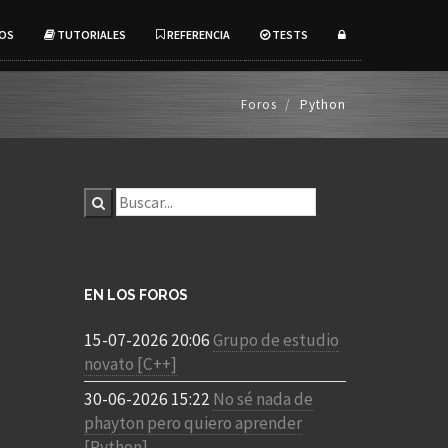
OS
TUTORIALES
REFERENCIA
TESTS
Foros
Python
EN LOS FOROS
15-07-2026 20:06
Grupo de estudio
novato [C++]
30-06-2026 15:22
No sé nada de
phayton pero quiero aprender
[Python]