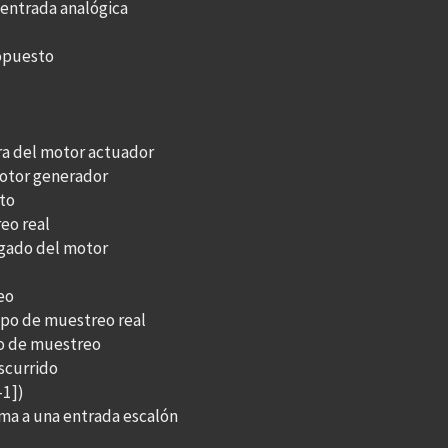
 entrada analógica
opuesto
 del motor actuador
otor generador
to
eo real
agado del motor
eo
po de muestreo real
o de muestreo
scurrido
-1])
ema a una entrada escalón