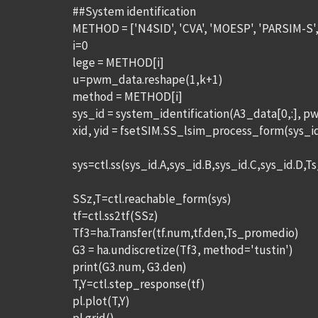
##System identification
METHOD = ['N4SID', 'CVA', 'MOESP', 'PARSIM-S',
i=0
lege = METHOD[i]
u=pwm_data.reshape(1,k+1)
method = METHOD[i]
sys_id = system_identification(A3_data[0,:], p
xid, yid = fsetSIM.SS_lsim_process_form(sys_id.A
sys=ctl.ss(sys_id.A,sys_id.B,sys_id.C,sys_id.D,
SSz,T=ctl.reachable_form(sys)
tf=ctl.ss2tf(SSz)
Tf3=ha.Transfer(tf.num,tf.den,Ts_promedio)
G3 = ha.undiscretize(Tf3, method='tustin')
print(G3.num, G3.den)
T,Y=ctl.step_response(tf)
pl.plot(T,Y)