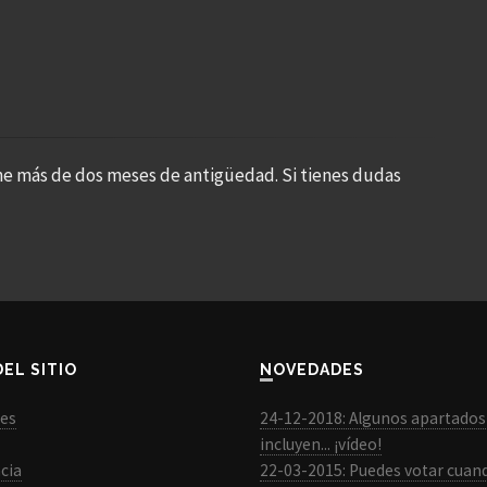
ne más de dos meses de antigüedad. Si tienes dudas
DEL SITIO
NOVEDADES
les
24-12-2018: Algunos apartados
incluyen... ¡vídeo!
cia
22-03-2015: Puedes votar cuan