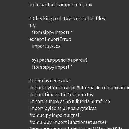
from past.utils import old_div
# Checking path to access other files
try:
from sippy import *
except ImportError:
import sys, os
sys.path.append(os.pardir)
from sippy import *
#librerias necesarias
import pyfirmata as pf #librería de comunicació
import time as tm #de puertos
import numpy as np #librería numérica
import pylab as pl #para gráficas
from scipy import signal
from sippy import functionset as fset