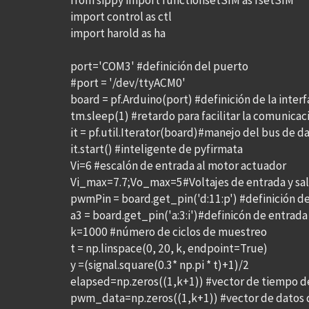
from sippy import functionsetSIM as fsetSIM
import control as ctl
import harold as ha
port='COM3' #definición del puerto
#port = '/dev/ttyACM0'
board = pf.Arduino(port) #definición de la inter
tm.sleep(1) #retardo para facilitar la comunicac
it = pf.util.Iterator(board)#manejo del bus de d
it.start() #inteligente de pyfirmata
Vi=6 #escalón de entrada al motor actuador
Vi_max=7.7;Vo_max=5#Voltajes de entrada y sa
pwmPin = board.get_pin('d:11:p') #definición d
a3 = board.get_pin('a:3:i')#definicón de entrada
k=1000 #número de ciclos de muestreo
t = np.linspace(0, 20, k, endpoint=True)
y =(signal.square(0.3* np.pi * t)+1)/2
elapsed=np.zeros((1,k+1)) #vector de tiempo 
pwm_data=np.zeros((1,k+1)) #vector de datos 