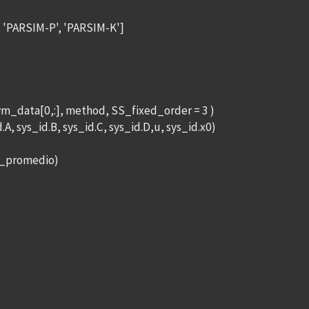
 'PARSIM-P', 'PARSIM-K']
wm_data[0,:], method, SS_fixed_order = 3 )
, sys_id.B, sys_id.C, sys_id.D,u, sys_id.x0)
Ts_promedio)