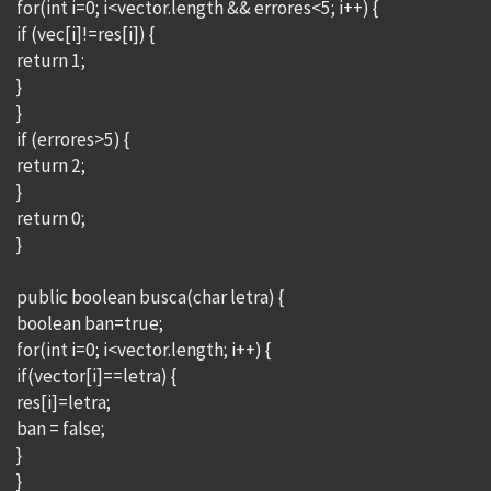
for(int i=0; i<vector.length && errores<5; i++) {
if (vec[i]!=res[i]) {
return 1;
}
}
if (errores>5) {
return 2;
}
return 0;
}
public boolean busca(char letra) {
boolean ban=true;
for(int i=0; i<vector.length; i++) {
if(vector[i]==letra) {
res[i]=letra;
ban = false;
}
}