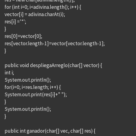
for (int i=0; i<adivina.length(); i++) {
vector[i] = adivina.charAt(i);
res[i] ='*';
}
res[0]=vector[0];
res[vector.length-1]=vector[vector.length-1];
}
public void despliegaArreglo(char[] vector) {
int i;
System.out.println();
for(i=0; i<res.length; i++) {
System.out.print(res[i]+" ");
}
System.out.println();
}
public int ganador(char[] vec, char[] res) {