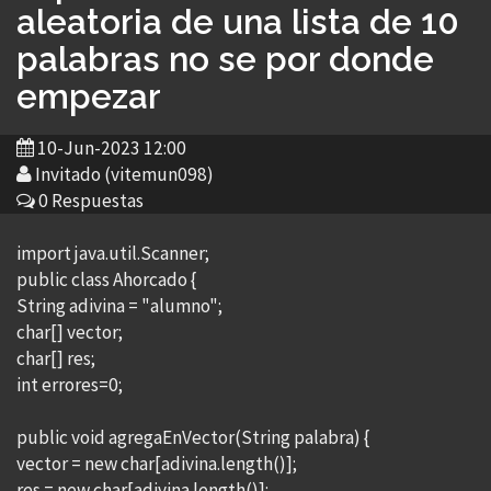
aleatoria de una lista de 10
palabras no se por donde
empezar
10-Jun-2023 12:00
Invitado (vitemun098)
0 Respuestas
import java.util.Scanner;
public class Ahorcado {
String adivina = "alumno";
char[] vector;
char[] res;
int errores=0;
public void agregaEnVector(String palabra) {
vector = new char[adivina.length()];
res = new char[adivina.length()];