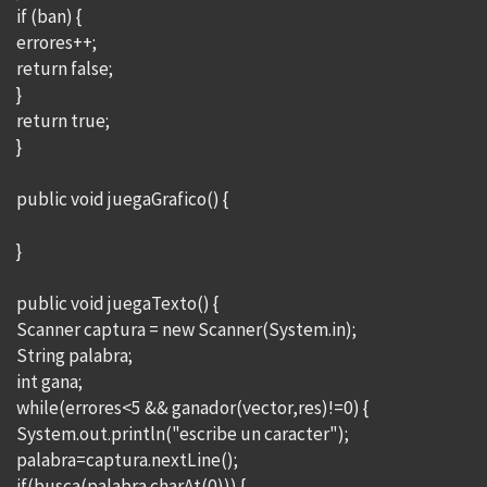
if (ban) {
errores++;
return false;
}
return true;
}
public void juegaGrafico() {
}
public void juegaTexto() {
Scanner captura = new Scanner(System.in);
String palabra;
int gana;
while(errores<5 && ganador(vector,res)!=0) {
System.out.println("escribe un caracter");
palabra=captura.nextLine();
if(busca(palabra.charAt(0))) {