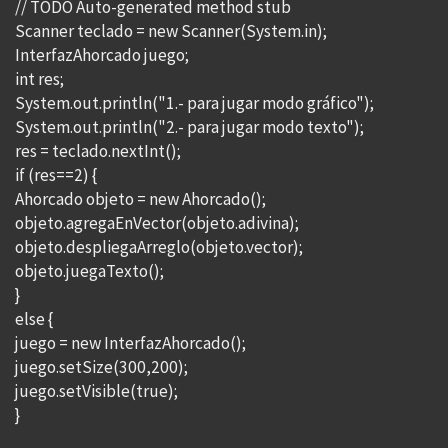
// TODO Auto-generated method stub
Scanner teclado = new Scanner(System.in);
InterfazAhorcado juego;
int res;
System.out.println("1.- para jugar modo gráfico");
System.out.println("2.- para jugar modo texto");
res = teclado.nextInt();
if (res==2) {
Ahorcado objeto = new Ahorcado();
objeto.agregaEnVector(objeto.adivina);
objeto.despliegaArreglo(objeto.vector);
objeto.juegaTexto();
}
else {
juego = new InterfazAhorcado();
juego.setSize(300,200);
juego.setVisible(true);
}