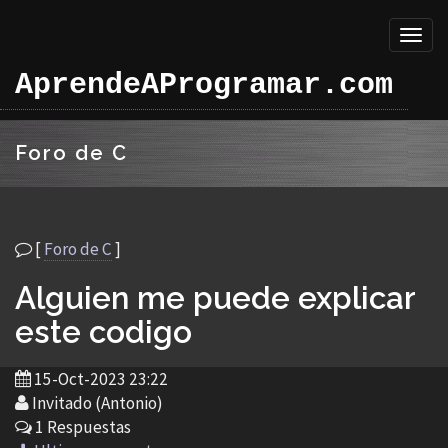
Toggl
naviga
AprendeAProgramar.com
Foro de C
[
Foro de C
]
Alguien me puede explicar
este codigo
15-Oct-2023 23:22
Invitado (Antonio)
1 Respuestas