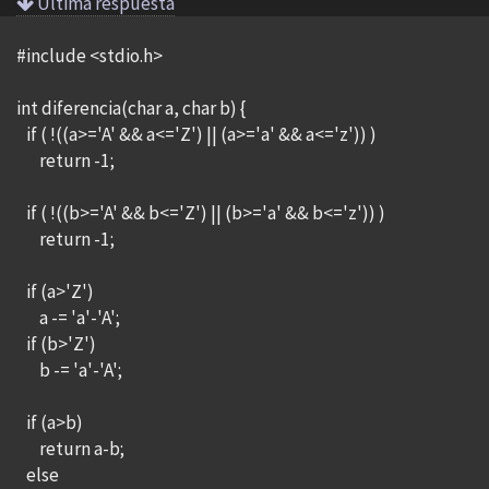
Ultima respuesta
#include <stdio.h>
int diferencia(char a, char b) {
if ( !((a>='A' && a<='Z') || (a>='a' && a<='z')) )
return -1;
if ( !((b>='A' && b<='Z') || (b>='a' && b<='z')) )
return -1;
if (a>'Z')
a -= 'a'-'A';
if (b>'Z')
b -= 'a'-'A';
if (a>b)
return a-b;
else