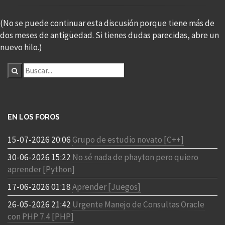
(No se puede continuar esta discusión porque tiene más de
dos meses de antigüedad. Si tienes dudas parecidas, abre un
nuevo hilo.)
EN LOS FOROS
15-07-2026 20:06
Grupo de estudio novato [C++]
30-06-2026 15:22
No sé nada de phayton pero quiero
aprender [Python]
17-06-2026 01:18
Aprender [Juegos]
26-05-2026 21:42
Urgente Manejo de Consultas Oracle
con PHP 7.4 [PHP]