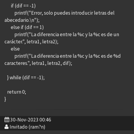
if (dif == -1)
printf("Error, solo puedes introducir letras del
abecedario.\n");
else if (dif == 1)
printf("La diferencia entre la %c y la %c es de un
carácter.", letra1, letra2);
else
printf("La diferencia entre la %c y la %c es de %d
caracteres.", letra1, letra2, dif);
} while (dif == -1);
return 0;
}
30-Nov-2023 00:46
Invitado (ram?n)