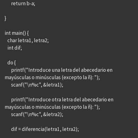
return b-a;
}
int main() {
char letra1, letra2;
int dif;
do {
printf("Introduce una letra del abecedario en
mayúsculas o minúsculas (excepto la ñ): ");
scanf("\n%c", &letra1);
printf("Introduce otra letra del abecedario en
mayúsculas o minúsculas (excepto la ñ): ");
scanf("\n%c", &letra2);
dif = diferencia(letra1, letra2);