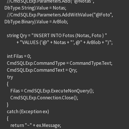
//CmdSQLExp.Parameters.Add("@Notas",
DbType.String).Value = Notas;
//CmdSQLExp.Parameters.AddWithValue("@Foto",
DbType.Binary).Value = ArBlob;
string Qry = "INSERT INTO Fotos (Notas, Foto ) "
+ "VALUES ('@" + Notas + "', @" + ArBlob + ")";
int Filas = 0;
CmdSQLExp.CommandType = CommandType.Text;
CmdSQLExp.CommandText = Qry;
try
{
Filas = CmdSQLExp.ExecuteNonQuery();
CmdSQLExp.Connection.Close();
}
catch (Exception ex)
{
return "~" + ex.Message;