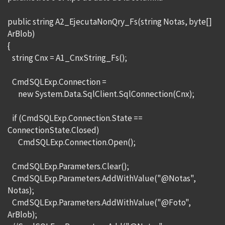
public string A2_EjecutaNonQry_Fs(string Notas, byte[]
ArBlob)
{
string Cnx = A1_CnxString_Fs();
CmdSQLExp.Connection =
new System.Data.SqlClient.SqlConnection(Cnx);
if (CmdSQLExp.Connection.State ==
ConnectionState.Closed)
CmdSQLExp.Connection.Open();
CmdSQLExp.Parameters.Clear();
CmdSQLExp.Parameters.AddWithValue("@Notas",
Notas);
CmdSQLExp.Parameters.AddWithValue("@Foto",
ArBlob);