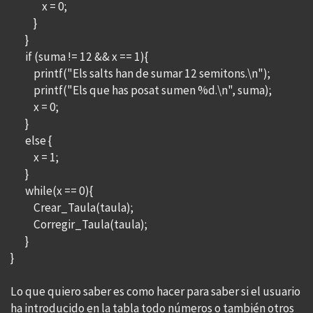
x = 0;
}
}
if (suma != 12 && x == 1){
printf("Els salts han de sumar 12 semitons.\n");
printf("Els que has posat sumen %d.\n", suma);
x = 0;
}
else {
x = 1;
}
while(x == 0){
Crear_Taula(taula);
Corregir_Taula(taula);
}
}
Lo que quiero saber es como hacer para saber si el usuario
ha introducido en la tabla todo números o también otros