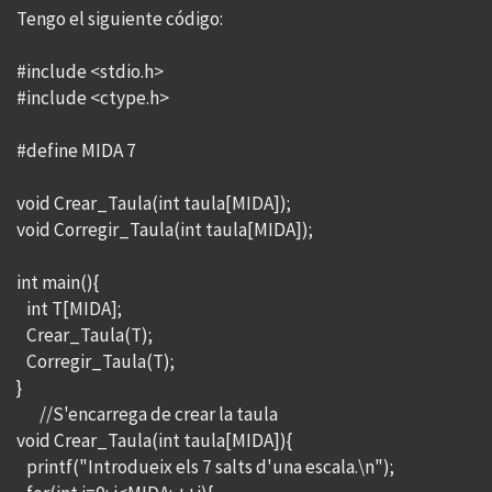
Tengo el siguiente código:
#include <stdio.h>
#include <ctype.h>
#define MIDA 7
void Crear_Taula(int taula[MIDA]);
void Corregir_Taula(int taula[MIDA]);
int main(){
int T[MIDA];
Crear_Taula(T);
Corregir_Taula(T);
}
//S'encarrega de crear la taula
void Crear_Taula(int taula[MIDA]){
printf("Introdueix els 7 salts d'una escala.\n");