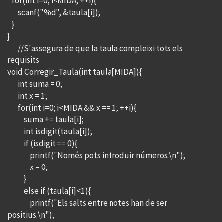
for(int i=0; i<MIDA; ++i){
scanf("%d", &taula[i]);
}
}
//S'assegura de que la taula compleixi tots els
requisits
void Corregir_Taula(int taula[MIDA]){
int suma = 0;
int x = 1;
for(int i=0; i<MIDA && x == 1; ++i){
suma += taula[i];
int isdigit(taula[i]);
if (isdigit == 0){
printf("Només pots introduir números.\n");
x = 0;
}
else if (taula[i]<1){
printf("Els salts entre notes han de ser
positius.\n");