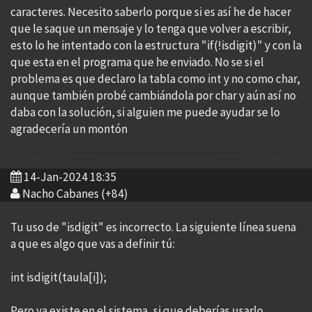
caracteres. Necesito saberlo porque si es así he de hacer
que le saque un mensaje y lo tenga que volver a escribir,
esto lo he intentado con la estructura "if(!isdigit)" y con la
que esta en el programa que he enviado. No se si el
problema es que declaro la tabla como int y no como char,
aunque también probé cambiándola por char y aún así no
daba con la solución, si alguien me puede ayudar se lo
agradecería un montón
14-Jan-2024 18:35
Nacho Cabanes (+84)
Tu uso de "isdigit" es incorrecto. La siguiente línea suena
a que es algo que vas a definir tú:
int isdigit(taula[i]);
Pero ya existe en el sistema, si que deberías usarlo