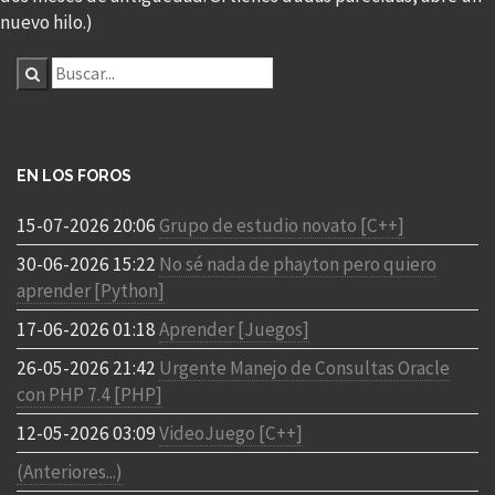
nuevo hilo.)
EN LOS FOROS
15-07-2026 20:06
Grupo de estudio novato [C++]
30-06-2026 15:22
No sé nada de phayton pero quiero
aprender [Python]
17-06-2026 01:18
Aprender [Juegos]
26-05-2026 21:42
Urgente Manejo de Consultas Oracle
con PHP 7.4 [PHP]
12-05-2026 03:09
VideoJuego [C++]
(Anteriores...)