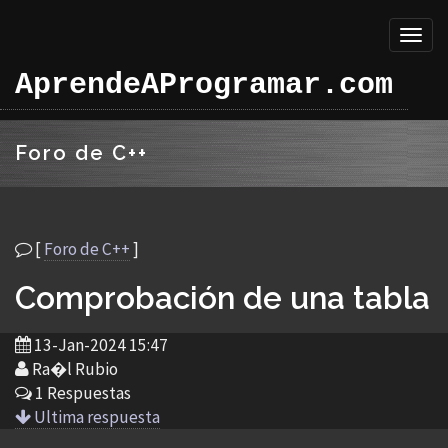
Toggl
naviga
AprendeAProgramar.com
Foro de C++
[
Foro de C++
]
Comprobación de una tabla
13-Jan-2024 15:47
Ra�l Rubio
1 Respuestas
Ultima respuesta