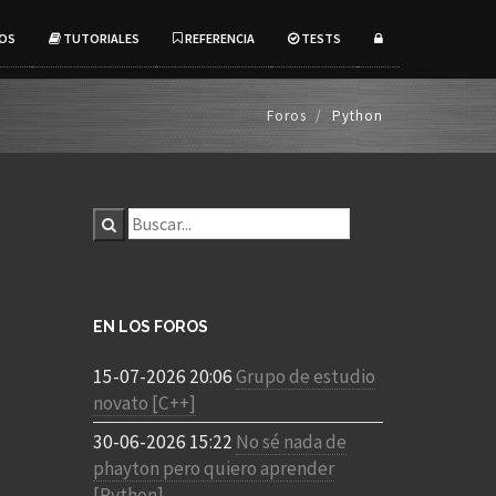
OS
TUTORIALES
REFERENCIA
TESTS
Foros
Python
EN LOS FOROS
15-07-2026 20:06
Grupo de estudio
novato [C++]
30-06-2026 15:22
No sé nada de
phayton pero quiero aprender
[Python]