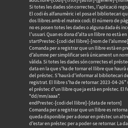
addLlibre-[codi]-[títol]-[autor]-[gènere]-[núm
Si totes les dades són correctes, l’aplicació regist
El codi és alfanumèric i el posa el bibliotecari q
dos llibres amb el mateix codi. El número de pàg
no es posen totes les dades o alguna dada és inc
l’usuari. Quan es dona d’alta un llibre no està e
startPrestec-[codi del llibre]-[nom de l’alumne
Comanda per a registrar que un llibre està en prés
d’alumne per simplificar serà únicament un nom i
vàlida. Si totes les dades són correctes el prést
data en la que s’ha de tornar el llibre que haurà 
del préstec. S’haurà d’informar al bibliotecari 
registrat. El llibre s’ha de retornar: 2023-04-26”
el préstec d’un llibre que ja està en préstec. El 
“dd/mm/aaaa”.
endPrestec-[codi del llibre]-[data de retorn]
Comanda per a registrar que un llibre es retorna a
queda disponible per a donar en préstec un altre c
d’estar en préstec per a poder-se retornar. La da