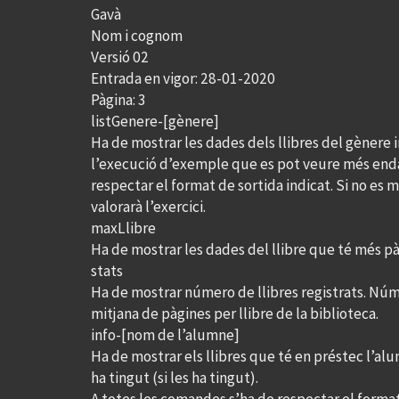
Gavà
Nom i cognom
Versió 02
Entrada en vigor: 28-01-2020
Pàgina: 3
listGenere-[gènere]
Ha de mostrar les dades dels llibres del gènere i
l’execució d’exemple que es pot veure més enda
respectar el format de sortida indicat. Si no es 
valorarà l’exercici.
maxLlibre
Ha de mostrar les dades del llibre que té més pà
stats
Ha de mostrar número de llibres registrats. Núme
mitjana de pàgines per llibre de la biblioteca.
info-[nom de l’alumne]
Ha de mostrar els llibres que té en préstec l’alum
ha tingut (si les ha tingut).