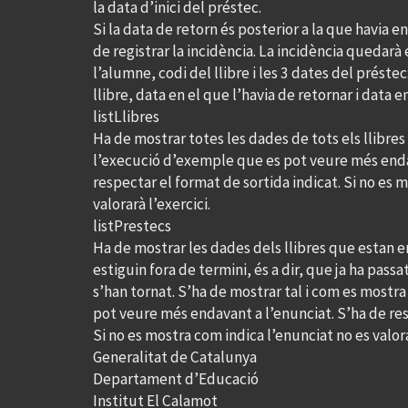
la data d’inici del préstec.
Si la data de retorn és posterior a la que havia e
de registrar la incidència. La incidència quedar
l’alumne, codi del llibre i les 3 dates del préstec
llibre, data en el que l’havia de retornar i data e
listLlibres
Ha de mostrar totes les dades de tots els llibres 
l’execució d’exemple que es pot veure més enda
respectar el format de sortida indicat. Si no es 
valorarà l’exercici.
listPrestecs
Ha de mostrar les dades dels llibres que estan e
estiguin fora de termini, és a dir, que ja ha passa
s’han tornat. S’ha de mostrar tal i com es mostr
pot veure més endavant a l’enunciat. S’ha de res
Si no es mostra com indica l’enunciat no es valora
Generalitat de Catalunya
Departament d’Educació
Institut El Calamot