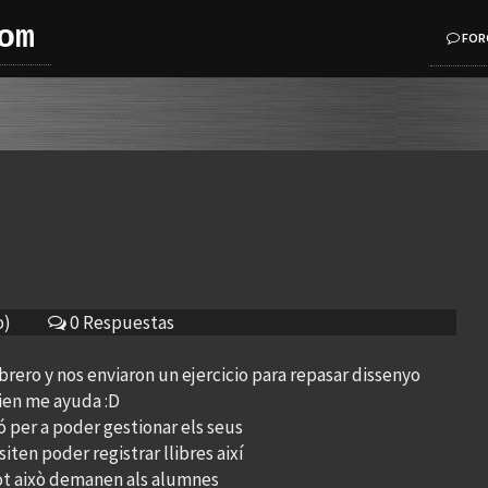
om
FOR
o)
0 Respuestas
rero y nos enviaron un ejercicio para repasar dissenyo
uien me ayuda :D
ió per a poder gestionar els seus
siten poder registrar llibres així
 tot això demanen als alumnes