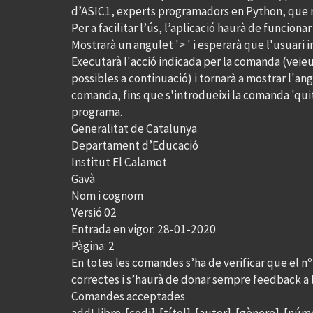
d’ASIC1, experts programadors en Python, que rea
Per a facilitar l’ús, l’aplicació haurà de funcio
Mostrarà un angulet '> ' i esperarà que l'usuari
Executarà l'acció indicada per la comanda (veie
possibles a continuació) i tornarà a mostrar l'an
comanda, fins que s'introdueixi la comanda 'quit
programa.
Generalitat de Catalunya
Departament d’Educació
Institut El Calamot
Gavà
Nom i cognom
Versió 02
Entrada en vigor: 28-01-2020
Pàgina: 2
En totes les comandes s’ha de verificar que el nº
correctes i s’haurà de donar sempre feedback a l
Comandes acceptades