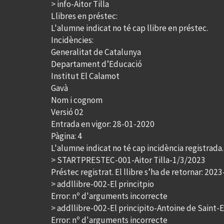
> info-Aitor Tilla
Llibres en préstec:
L'alumne indicat no té cap llibre en préstec.
Incidències:
Generalitat de Catalunya
Departament d’Educació
Institut El Calamot
Gavà
Nom i cognom
Versió 02
Entrada en vigor: 28-01-2020
Pàgina: 4
L'alumne indicat no té cap incidència registrada.
> STARTPRESTEC-001-Aitor Tilla-1/3/2023
Préstec registrat. El llibre s’ha de retornar: 202
> addllibre-002-El princitpio
Error: nº d'arguments incorrecte
> addllibre-002-El principito-Antoine de Saint-
Error: nº d'arguments incorrecte