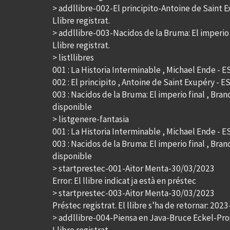
> addllibre-002-El principito-Antoine de Saint 
Llibre registrat.
> addllibre-003-Nacidos de la Bruma: El imperi
Llibre registrat.
> listllibres
001 : La Historia Interminable , Michael Ende - 
002 : El principito , Antoine de Saint Exupéry - 
003 : Nacidos de la Bruma: El imperio final , Br
disponible
> listgenere-fantasia
001 : La Historia Interminable , Michael Ende - 
003 : Nacidos de la Bruma: El imperio final , Br
disponible
> startprestec-001-Aitor Menta-30/03/2023
Error: El llibre indicat ja està en préstec
> startprestec-003-Aitor Menta-30/03/2023
Préstec registrat. El llibre s’ha de retornar: 202
> addllibre-004-Piensa en Java-Bruce Eckel-Pr