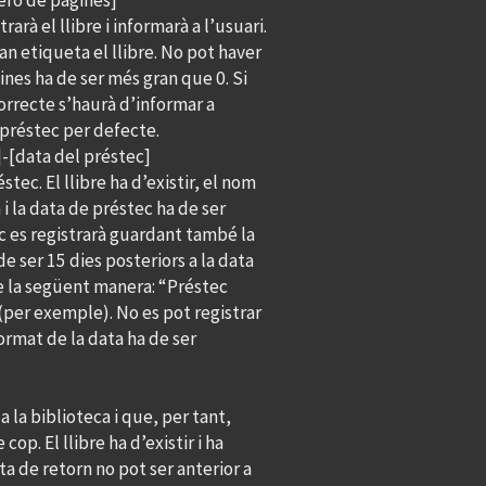
ero de pàgines]
rarà el llibre i informarà a l’usuari.
uan etiqueta el llibre. No pot haver
ines ha de ser més gran que 0. Si
orrecte s’haurà d’informar a
n préstec per defecte.
]-[data del préstec]
tec. El llibre ha d’existir, el nom
 la data de préstec ha de ser
ec es registrarà guardant també la
de ser 15 dies posteriors a la data
de la següent manera: “Préstec
 (per exemple). No es pot registrar
format de la data ha de ser
 la biblioteca i que, per tant,
op. El llibre ha d’existir i ha
ta de retorn no pot ser anterior a