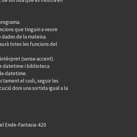
t de sortida que es mostra en
 programa.
uncions que tinguin a veure
 dades de la mateixa.
aurà totes les funcions del
intèrpret (sense accent).
 datetime i biblioteca.
de datetime.
ectament el codi, seguir les
ució doni una sortida igual a la
ael Ende-Fantasia-420