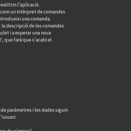
litzin l’aplicació.
nar com un intèrpret de comandes
 introdueixi una comanda.
u la descripció de les comandes
gulet i a esperar una nova
', que farà que s'acabi el
 de paràmetres i les dades siguin
’usuari: