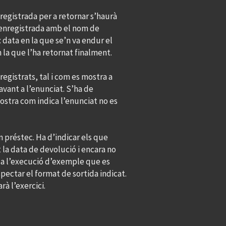
nregistrada per a retornar s’haurà
à enregistrada amb el nom de
: data en la que se’n va endur el
n la que l’ha retornat finalment.
registrats, tal i com es mostra a
vant a l’enunciat. S’ha de
mostra com indica l’enunciat no es
n préstec. Ha d’indicar els que
t la data de devolució i encara no
a a l’execució d’exemple que es
pectar el format de sortida indicat.
rà l’exercici.