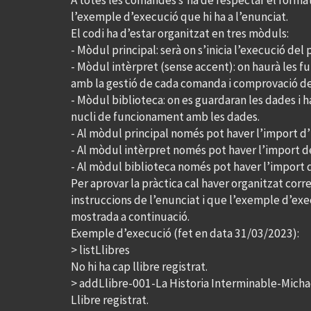
A totes les comandes s’ha de respectar el forma
l’exemple d’execució que hi ha a l’enunciat.
El codi ha d’estar organitzat en tres mòduls:
- Mòdul principal: serà on s’inicia l’execució del
- Mòdul intèrpret (sense accent): on haurà les f
amb la gestió de cada comanda i comprovació de
- Mòdul biblioteca: on es guardaran les dades i h
nucli de funcionament amb les dades.
- Al mòdul principal només pot haver l’import d’
- Al mòdul intèrpret només pot haver l’import de
- Al mòdul biblioteca només pot haver l’import 
Per aprovar la pràctica cal haver organitzat corr
instruccions de l’enunciat i que l’exemple d’exec
mostrada a continuació.
Exemple d’execució (fet en data 31/03/2023):
> listLlibres
No hi ha cap llibre registrat.
> addLlibre-001-La Historia Interminable-Mich
Llibre registrat.