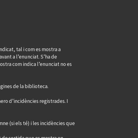
ndicat, tal i com es mostra a
vant a l’enunciat. S’ha de
mostra com indica l’enunciat no es
gines de la biblioteca.
ro d’incidències registrades. I
ne (si els té) i les incidències que