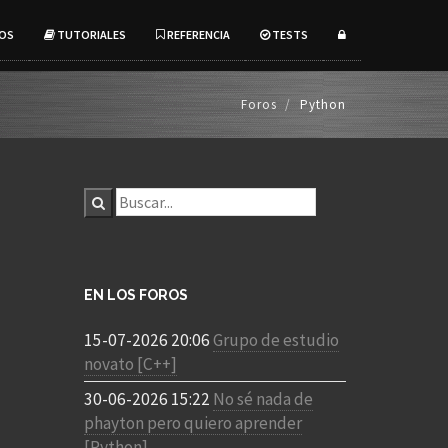
OS
TUTORIALES
REFERENCIA
TESTS
Foros
Python
EN LOS FOROS
15-07-2026 20:06
Grupo de estudio
novato [C++]
30-06-2026 15:22
No sé nada de
phayton pero quiero aprender
[Python]