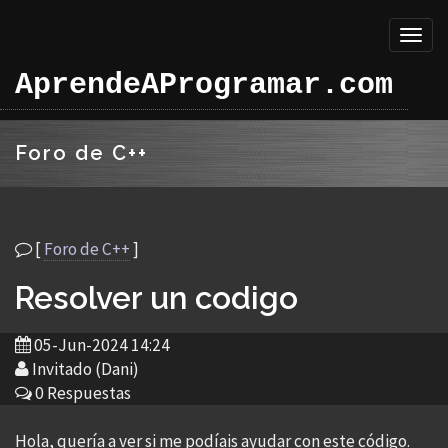
Toggl
naviga
AprendeAProgramar.com
Foro de C++
[
Foro de C++
]
Resolver un codigo
05-Jun-2024 14:24
Invitado (Dani)
0 Respuestas
Hola, quería a ver si me podíais ayudar con este código.