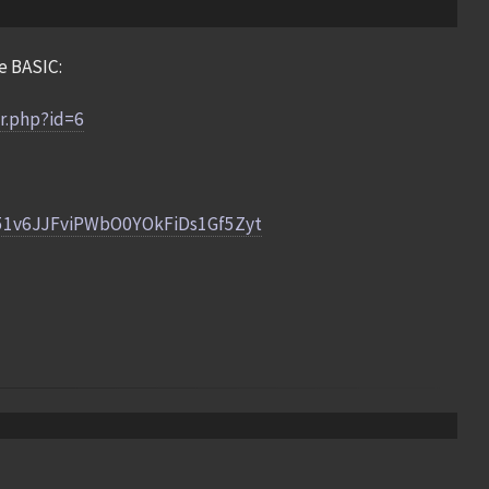
e BASIC:
r.php?id=6
fr51v6JJFviPWbO0YOkFiDs1Gf5Zyt