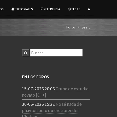
OS
TUTORIALES
REFERENCIA
TESTS
Foros
Basic
EN LOS FOROS
15-07-2026 20:06
Grupo de estudio
novato [C++]
30-06-2026 15:22
No sé nada de
phayton pero quiero aprender
[Python]