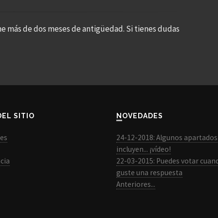
ne más de dos meses de antigüedad. Si tienes dudas
DEL SITIO
NOVEDADES
les
24-12-2018: Algunos apartados
incluyen... ¡vídeo!
cia
22-03-2015: Puedes votar cuan
guste una respuesta
Anteriores...