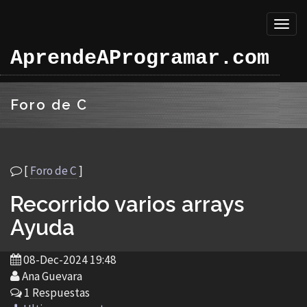
Toggl
naviga
AprendeAProgramar.com
Foro de C
[
Foro de C
]
Recorrido varios arrays
Ayuda
08-Dec-2024 19:48
Ana Guevara
1 Respuestas