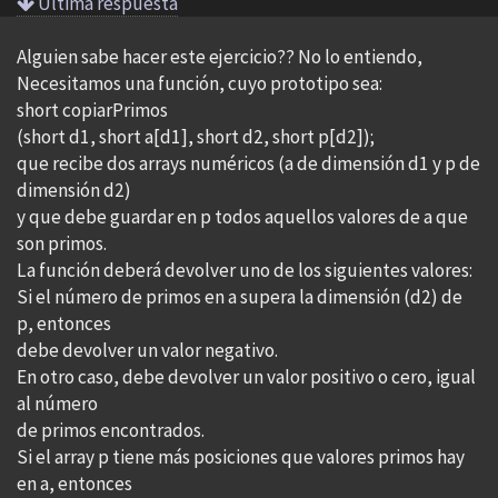
Ultima respuesta
Alguien sabe hacer este ejercicio?? No lo entiendo,
Necesitamos una función, cuyo prototipo sea:
short copiarPrimos
(short d1, short a[d1], short d2, short p[d2]);
que recibe dos arrays numéricos (a de dimensión d1 y p de
dimensión d2)
y que debe guardar en p todos aquellos valores de a que
son primos.
La función deberá devolver uno de los siguientes valores:
Si el número de primos en a supera la dimensión (d2) de
p, entonces
debe devolver un valor negativo.
En otro caso, debe devolver un valor positivo o cero, igual
al número
de primos encontrados.
Si el array p tiene más posiciones que valores primos hay
en a, entonces