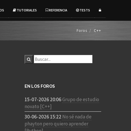
OS
TUTORIALES
REFERENCIA
TESTS
Foros
C++
EN LOS FOROS
15-07-2026 20:06
Grupo de estudio
novato [C++]
30-06-2026 15:22
No sé nada de
phayton pero quiero aprender
[Python]