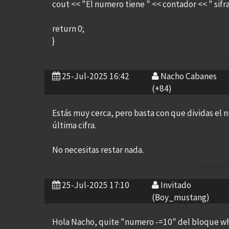
cout << "El numero tiene " << contador << " sifra
return 0;
}
25-Jul-2025 16:42
Nacho Cabanes
(+84)
Estás muy cerca, pero basta con que dividas el 
última cifra.
No necesitas restar nada.
25-Jul-2025 17:10
Invitado
(Boy_mustang)
Hola Nacho, quite "numero -=10" del bloque whi