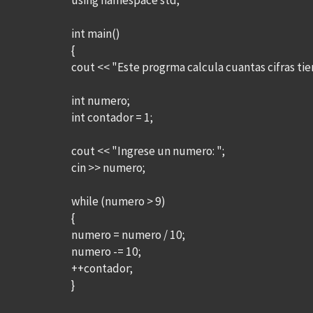
using namespace std;
int main()
{
cout << "Este progrma calcula cuantas cifras ti
int numero;
int contador = 1;
cout << "Ingrese un numero: ";
cin >> numero;
while (numero > 9)
{
numero = numero / 10;
numero -= 10;
++contador;
}