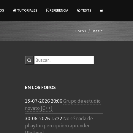
OS
TUTORIALES
REFERENCIA
TESTS
Foros
Basic
EN LOS FOROS
15-07-2026 20:06
Grupo de estudio
novato [C++]
30-06-2026 15:22
No sé nada de
phayton pero quiero aprender
[Python]