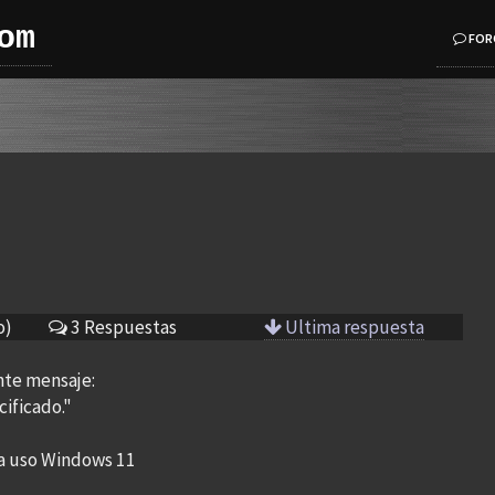
om
FOR
o)
3 Respuestas
Ultima respuesta
ente mensaje:
ificado."
a uso Windows 11