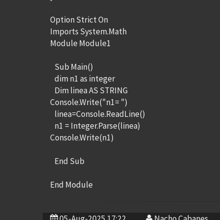
Option Strict On
Imports System.Math
Module Module1
Sub Main()
dim n1 as integer
Dim linea AS STRING
Console.Write("n1= ")
linea=Console.ReadLine()
n1 = Integer.Parse(linea)
Console.Write(n1)
End Sub
End Module
05-Aug-2025 17:22
Nacho Cabanes