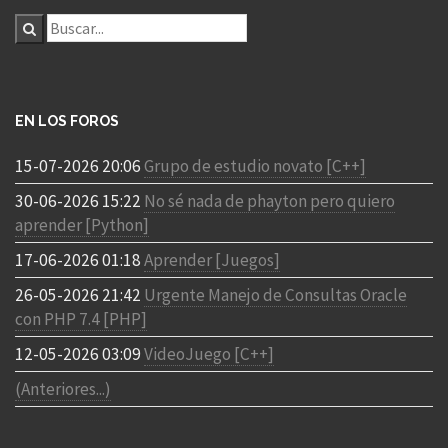
EN LOS FOROS
15-07-2026 20:06
Grupo de estudio novato [C++]
30-06-2026 15:22
No sé nada de phayton pero quiero
aprender [Python]
17-06-2026 01:18
Aprender [Juegos]
26-05-2026 21:42
Urgente Manejo de Consultas Oracle
con PHP 7.4 [PHP]
12-05-2026 03:09
VideoJuego [C++]
(Anteriores...)