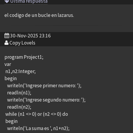
Ultima respuesta
el codigo de un bucle en lazarus.
30-Nov-2025 23:16
Copy Lovels
program Project1;
var
n1,n2:Integer;
begin
writeln('Ingrese primer numero: ');
readln(n1);
writeln('Ingrese segundo numero: ');
readln(n2);
while (n1 <> 0) or (n2 <> 0) do
begin
writeln('La suma es ', n1+n2);