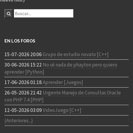
EN LOS FOROS
15-07-2026 20:06
Grupo de estudio novato [C++]
30-06-2026 15:22
No sé nada de phayton pero quiero
aprender [Python]
17-06-2026 01:18
Aprender [Juegos]
26-05-2026 21:42
Urgente Manejo de Consultas Oracle
con PHP 7.4 [PHP]
12-05-2026 03:09
VideoJuego [C++]
(Anteriores...)