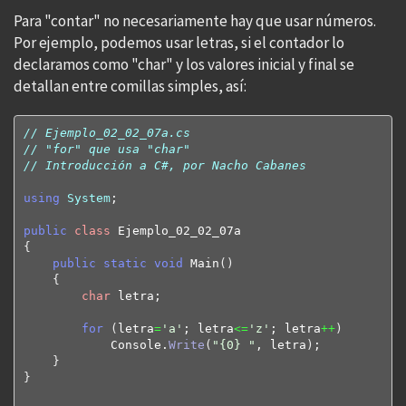
Para "contar" no necesariamente hay que usar números.
Por ejemplo, podemos usar letras, si el contador lo
declaramos como "char" y los valores inicial y final se
detallan entre comillas simples, así:
// Ejemplo_02_02_07a.cs
// "for" que usa "char"
// Introducción a C#, por Nacho Cabanes
using
System
;

public
class
{
public
static
void
 Main
(
)
{
char
 letra;

for
(
letra
=
'a'
; letra
<=
'z'
; letra
++
)
            Console.
Write
(
"{0} "
, letra
)
;

}
}