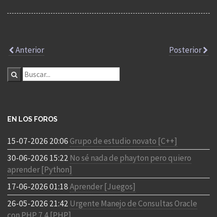
Anterior
Posterior
EN LOS FOROS
15-07-2026 20:06
Grupo de estudio novato [C++]
30-06-2026 15:22
No sé nada de phayton pero quiero
aprender [Python]
17-06-2026 01:18
Aprender [Juegos]
26-05-2026 21:42
Urgente Manejo de Consultas Oracle
con PHP 7.4 [PHP]