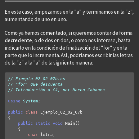
En este caso, empezamos en la "a" y terminamos en la "z",
aumentando de uno en uno.
Como ya hemos comentado, si queremos contar de forma
decreciente
, o de dos en dos, o como nos interese, basta
indicarlo en la condición de finalización del "for" y en la
parte que lo incrementa. Así, podríamos escribir las letras
de la "z" a la "a" de la siguiente manera:
// Ejemplo_02_02_07b.cs
// "for" que descuenta
// Introducción a C#, por Nacho Cabanes
using
System
;

public
class
{
public
static
void
 Main
(
)
{
char
 letra;
