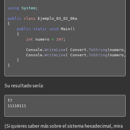
using
System
;

public
class
{
public
static
void
 Main
(
)
{
int
 numero 
=
247
;

        Console.
WriteLine
(
 Convert.
ToString
(
numero, 
        Console.
WriteLine
(
 Convert.
ToString
(
numero, 
}
}
Su resultado sería:
f7

11110111

(Si quieres saber más sobre el sistema hexadecimal, mira