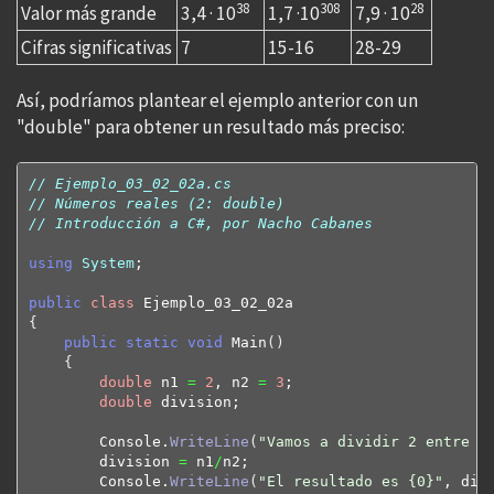
38
308
28
Valor más grande
3,4 · 10
1,7 ·10
7,9 · 10
Cifras significativas
7
15-16
28-29
Así, podríamos plantear el ejemplo anterior con un
"double" para obtener un resultado más preciso:
// Ejemplo_03_02_02a.cs
// Números reales (2: double)
// Introducción a C#, por Nacho Cabanes
using
System
;

public
class
{
public
static
void
 Main
(
)
{
double
 n1 
=
2
, n2 
=
3
;

double
 division;

        Console.
WriteLine
(
"Vamos a dividir 2 entre 3
        division 
=
 n1
/
n2;

        Console.
WriteLine
(
"El resultado es {0}"
, div