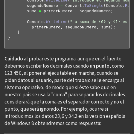
        Console.
WriteLine
(
"Introduce el segundo núme
        segundoNumero 
=
 Convert.
ToSingle
(
Console.
Rea
        suma 
=
 primerNumero 
+
 segundoNumero;

        Console.
WriteLine
(
"La suma de {0} y {1} es {
          primerNumero, segundoNumero, suma
)
;

}
}
Cuidado
al probar este programa: aunque en el fuente
debemos escribir los decimales usando
un punto
, como
123.456, al poner el ejecutable en marcha, cuando se
pidan datos al usuario, parte del trabajo se le encarga al
sistema operativo, de modo que si éste sabe que en
nuestro país se usa la "coma" para separar los decimales,
considerará que la coma es el separador correcto y no el
punto, que será ignorado. Por ejemplo, ocurre si
introducimos los datos 23,6 y 34.2 en la versión española
de Windows 8 obtendremos como respuesta: