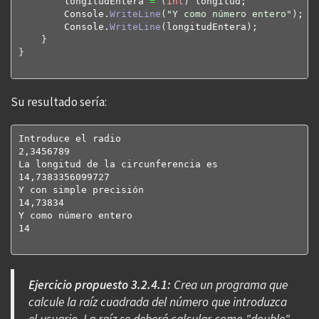
        longitudEntera 
=
(
int
)
 longitud;

        Console.
WriteLine
(
"Y como número entero"
)
;

        Console.
WriteLine
(
longitudEntera
)
;

}
}
Su resultado sería:
Introduce el radio

2,3456789

La longitud de la circunferencia es

14,7383356099727

Y con simple precisión

14,73834

Y como número entero

14

Ejercicio propuesto 3.2.4.1:
Crea un programa que
calcule la raíz cuadrada del número que introduzca