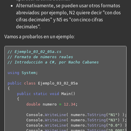
Alternativamente, se pueden usar otros formatos
abreviados: por ejemplo, N2 quiere decir "con dos
cifras decimales" y N5 es "con cinco cifras
decimales".
Vamos a probarlos en un ejemplo:
// Ejemplo_03_02_05a.cs
// Formato de números reales
// Introducción a C#, por Nacho Cabanes
using
System
;

public
class
{
public
static
void
 Main
(
)
{
double
 numero 
=
12.34
;

        Console.
WriteLine
(
 numero.
ToString
(
"N1"
)
)
;

        Console.
WriteLine
(
 numero.
ToString
(
"N3"
)
)
;

        Console.
WriteLine
(
 numero.
ToString
(
"0.0"
)
)
;

        Console.
WriteLine
(
 numero.
ToString
(
"0.000"
)