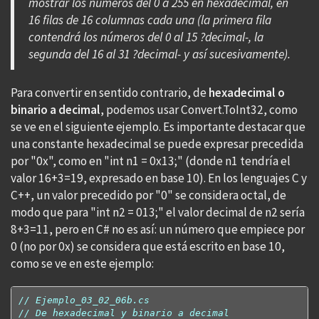
mostrar los números del 0 a 255 en hexadecimal, en
16 filas de 16 columnas cada una (la primera fila
contendrá los números del 0 al 15 ?decimal-, la
segunda del 16 al 31 ?decimal- y así sucesivamente).
Para convertir en sentido contrario, de
hexadecimal o
binario a decimal
, podemos usar Convert.ToInt32, como
se ve en el siguiente ejemplo. Es importante destacar que
una constante hexadecimal se puede expresar precedida
por "0x", como en "int n1 = 0x13;" (donde n1 tendría el
valor 16+3=19, expresado en base 10). En los lenguajes C y
C++, un valor precedido por "0" se considera octal, de
modo que para "int n2 = 013;" el valor decimal de n2 sería
8+3=11, pero en C# no es así: un número que empiece por
0 (no por 0x) se considera que está escrito en base 10,
como se ve en este ejemplo:
// Ejemplo_03_02_06b.cs
// De hexadecimal y binario a decimal