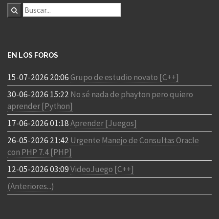
EN LOS FOROS
15-07-2026 20:06
Grupo de estudio novato [C++]
30-06-2026 15:22
No sé nada de phayton pero quiero
aprender [Python]
17-06-2026 01:18
Aprender [Juegos]
26-05-2026 21:42
Urgente Manejo de Consultas Oracle
con PHP 7.4 [PHP]
12-05-2026 03:09
VideoJuego [C++]
(Anteriores...)