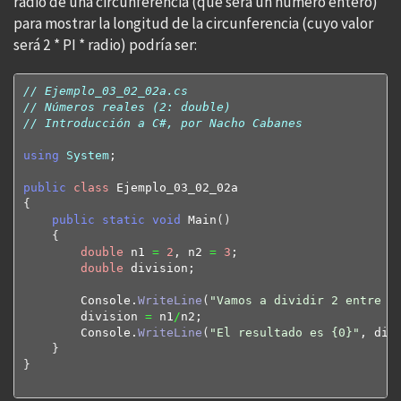
radio de una circunferencia (que será un número entero)
para mostrar la longitud de la circunferencia (cuyo valor
será 2 * PI * radio) podría ser:
// Ejemplo_03_02_02a.cs
// Números reales (2: double)
// Introducción a C#, por Nacho Cabanes
using
System
;

public
class
{
public
static
void
 Main
(
)
{
double
 n1 
=
2
, n2 
=
3
;

double
 division;

        Console.
WriteLine
(
"Vamos a dividir 2 entre 3
        division 
=
 n1
/
n2;

        Console.
WriteLine
(
"El resultado es {0}"
, div
}
}