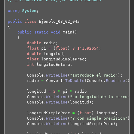
using
System
;

public
class
{
public
static
void
 Main
(
)
{
double
 radio;

float
 pi 
=
(
float
)
3.141592654
;

double
 longitud;

float
 longitudSimplePrec;

int
 longitudEntera;

        Console.
WriteLine
(
"Introduce el radio"
)
;

        radio 
=
 Convert.
ToDouble
(
Console.
ReadLine
(
)
)
;
        longitud 
=
2
*
 pi 
*
 radio;

        Console.
WriteLine
(
"La longitud de la circunf
        Console.
WriteLine
(
longitud
)
;

        longitudSimplePrec 
=
(
float
)
 longitud;

        Console.
WriteLine
(
"Y con simple precisión"
)
;

        Console.
WriteLine
(
longitudSimplePrec
)
;
