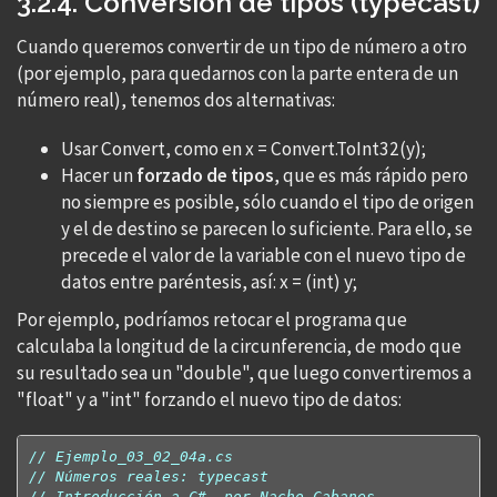
3.2.4. Conversión de tipos (typecast)
Cuando queremos convertir de un tipo de número a otro
(por ejemplo, para quedarnos con la parte entera de un
número real), tenemos dos alternativas:
Usar Convert, como en x = Convert.ToInt32(y);
Hacer un
forzado de tipos
, que es más rápido pero
no siempre es posible, sólo cuando el tipo de origen
y el de destino se parecen lo suficiente. Para ello, se
precede el valor de la variable con el nuevo tipo de
datos entre paréntesis, así: x = (int) y;
Por ejemplo, podríamos retocar el programa que
calculaba la longitud de la circunferencia, de modo que
su resultado sea un "double", que luego convertiremos a
"float" y a "int" forzando el nuevo tipo de datos:
// Ejemplo_03_02_04a.cs
// Números reales: typecast
// Introducción a C#, por Nacho Cabanes