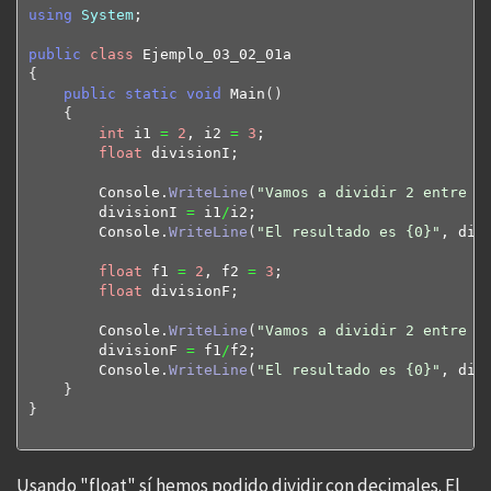
using
System
;

public
class
{
public
static
void
 Main
(
)
{
int
 i1 
=
2
, i2 
=
3
;

float
 divisionI;

        Console.
WriteLine
(
"Vamos a dividir 2 entre 3
        divisionI 
=
 i1
/
i2;

        Console.
WriteLine
(
"El resultado es {0}"
, div
float
 f1 
=
2
, f2 
=
3
;

float
 divisionF;

        Console.
WriteLine
(
"Vamos a dividir 2 entre 3
        divisionF 
=
 f1
/
f2;

        Console.
WriteLine
(
"El resultado es {0}"
, div
}
}
Usando "float" sí hemos podido dividir con decimales. El