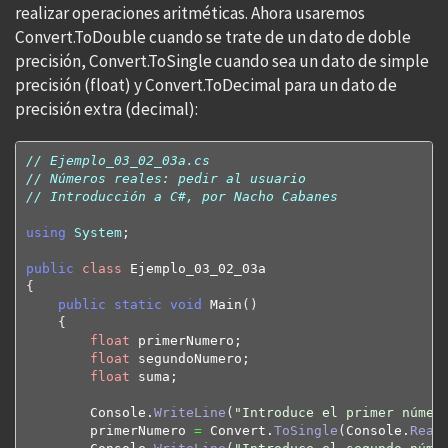
realizar operaciones aritméticas. Ahora usaremos
Convert.ToDouble cuando se trate de un dato de doble
precisión, Convert.ToSingle cuando sea un dato de simple
precisión (float) y Convert.ToDecimal para un dato de
precisión extra (decimal):
// Ejemplo_03_02_03a.cs
// Números reales: pedir al usuario
// Introducción a C#, por Nacho Cabanes
using
System
;

public
class
{
public
static
void
 Main
(
)
{
float
 primerNumero;

float
 segundoNumero;

float
 suma;

        Console.
WriteLine
(
"Introduce el primer númer
        primerNumero 
=
 Convert.
ToSingle
(
Console.
Read