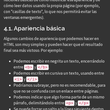
cómo leer datos usando la propia página (por ejemplo,
con "casillas de texto", lo que nos permitirá evitar las
ventanas emergentes).
4.1. Apariencia básica
Algunos cambios de apariencia que podemos hacer en
HTML son muy simples y pueden hacer que el resultado
final sea más vistoso. Por ejemplo:
Podemos escribir en negrita un texto, encerrándolo
entre
y
.
<b>
</b>
Podemos escribir en cursiva un texto, usando entre
y
.
<i>
</i>
Podríamos subrayar, pero no es recomendable, para
que no se confunda con un enlace entre páginas.
Podemos indicar que algo forma parte de un mismo
párrafo, delimitándolo entre
y
.
<p>
</p>
Se puede forzar un salto a la línea siguiente dentro