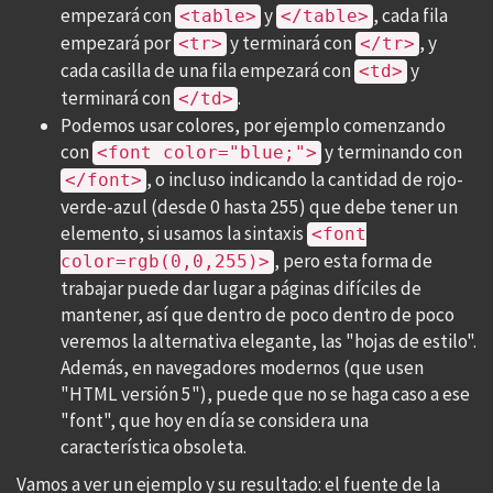
empezará con
y
, cada fila
<table>
</table>
empezará por
y terminará con
, y
<tr>
</tr>
cada casilla de una fila empezará con
y
<td>
terminará con
.
</td>
Podemos usar colores, por ejemplo comenzando
con
y terminando con
<font color="blue;">
, o incluso indicando la cantidad de rojo-
</font>
verde-azul (desde 0 hasta 255) que debe tener un
elemento, si usamos la sintaxis
<font
, pero esta forma de
color=rgb(0,0,255)>
trabajar puede dar lugar a páginas difíciles de
mantener, así que dentro de poco dentro de poco
veremos la alternativa elegante, las "hojas de estilo".
Además, en navegadores modernos (que usen
"HTML versión 5"), puede que no se haga caso a ese
"font", que hoy en día se considera una
característica obsoleta.
Vamos a ver un ejemplo y su resultado: el fuente de la