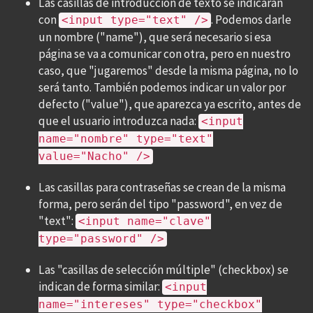
Las casillas de introducción de texto se indicarán
con
. Podemos darle
<input type="text" />
un nombre ("name"), que será necesario si esa
página se va a comunicar con otra, pero en nuestro
caso, que "jugaremos" desde la misma página, no lo
será tanto. También podemos indicar un valor por
defecto ("value"), que aparezca ya escrito, antes de
que el usuario introduzca nada:
<input
name="nombre" type="text"
value="Nacho" />
Las casillas para contraseñas se crean de la misma
forma, pero serán del tipo "password", en vez de
"text":
<input name="clave"
type="password" />
Las "casillas de selección múltiple" (checkbox) se
indican de forma similar:
<input
name="intereses" type="checkbox"