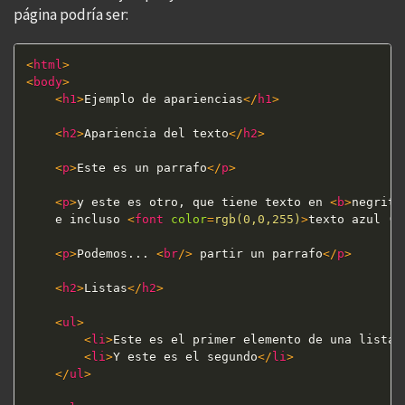
página podría ser:
<
html
>
<
body
>
<
h1
>
Ejemplo de apariencias
</
h1
>
<
h2
>
Apariencia del texto
</
h2
>
<
p
>
Este es un parrafo
</
p
>
<
p
>
y este es otro, que tiene texto en 
<
b
>
negrita
    e incluso 
<
font
color
=
rgb(0,0,255)
>
texto azul (s
<
p
>
Podemos... 
<
br
/>
 partir un parrafo
</
p
>
<
h2
>
Listas
</
h2
>
<
ul
>
<
li
>
Este es el primer elemento de una lista
<
<
li
>
Y este es el segundo
</
li
>
</
ul
>