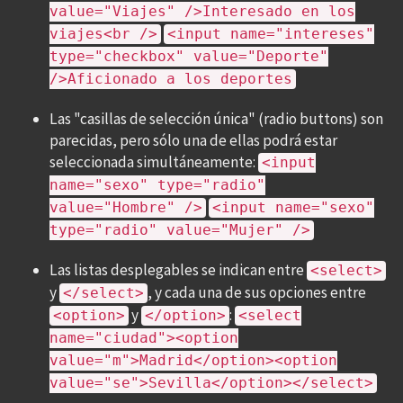
value="Viajes" />Interesado en los
viajes<br />
<input name="intereses"
type="checkbox" value="Deporte"
/>Aficionado a los deportes
Las "casillas de selección única" (radio buttons) son
parecidas, pero sólo una de ellas podrá estar
seleccionada simultáneamente:
<input
name="sexo" type="radio"
value="Hombre" />
<input name="sexo"
type="radio" value="Mujer" />
Las listas desplegables se indican entre
<select>
y
, y cada una de sus opciones entre
</select>
y
:
<option>
</option>
<select
name="ciudad"><option
value="m">Madrid</option><option
value="se">Sevilla</option></select>