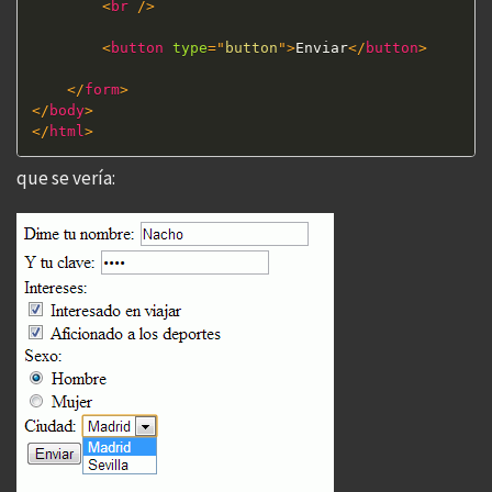
<
br
/>
<
button
type
=
"
button
"
>
Enviar
</
button
>
</
form
>
</
body
>
</
html
>
que se vería: