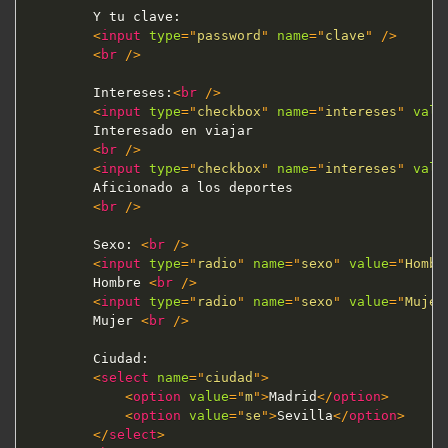
        Y tu clave:

<
input
type
=
"
password
"
name
=
"
clave
"
/>
<
br
/>
        Intereses:
<
br
/>
<
input
type
=
"
checkbox
"
name
=
"
intereses
"
valu
        Interesado en viajar

<
br
/>
<
input
type
=
"
checkbox
"
name
=
"
intereses
"
valu
        Aficionado a los deportes

<
br
/>
        Sexo: 
<
br
/>
<
input
type
=
"
radio
"
name
=
"
sexo
"
value
=
"
Hombr
        Hombre 
<
br
/>
<
input
type
=
"
radio
"
name
=
"
sexo
"
value
=
"
Mujer
        Mujer 
<
br
/>
        Ciudad:

<
select
name
=
"
ciudad
"
>
<
option
value
=
"
m
"
>
Madrid
</
option
>
<
option
value
=
"
se
"
>
Sevilla
</
option
>
</
select
>