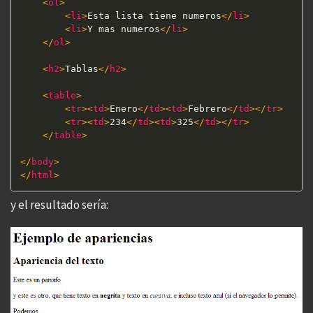
<
ol
>
<
li
>
Esta lista tiene numeros
</
li
>
<
li
>
Y mas numeros
</
li
>
</
ol
>
<
h2
>
Tablas
</
h2
>
<
table
>
<
tr
>
<
td
>
Enero
</
td
>
<
td
>
Febrero
</
td
>
</
tr
>
<
tr
>
<
td
>
234
</
td
>
<
td
>
325
</
td
>
</
tr
>
</
table
>
</
body
>
</
html
>
y el resultado sería: