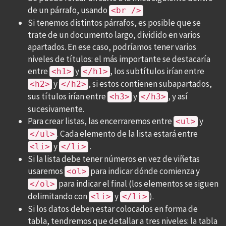
de un párrafo, usando
<br />
Si tenemos distintos párrafos, es posible que se
trate de un documento largo, dividido en varios
apartados. En ese caso, podríamos tener varios
niveles de títulos: el más importante se destacaría
entre
y
, los subtítulos irían entre
<h1>
</h1>
y
, si estos contienen subapartados,
<h2>
</h2>
sus títulos irían entre
y
, y así
<h3>
</h3>
sucesivamente.
Para crear listas, las encerraremos entre
y
<ul>
. Cada elemento de la lista estará entre
</ul>
y
.
<li>
</li>
Si la lista debe tener números en vez de viñetas
usaremos
para indicar dónde comienza y
<ol>
para indicar el final (los elementos se siguen
</ol>
delimitando con
y
).
<li>
</li>
Si los datos deben estar colocados en forma de
tabla, tendremos que detallar a tres niveles: la tabla