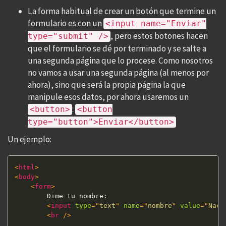
La forma habitual de crear un botón que termine un
formulario es con un
<input name="Enviar"
, pero estos botones hacen
type="submit" />
que el formulario se dé por terminado y se salte a
una segunda página que lo procese. Como nosotros
no vamos a usar una segunda página (al menos por
ahora), sino que será la propia página la que
manipule esos datos, por ahora usaremos un
:
<button>
<button
type="button">Enviar</button>
Un ejemplo:
<
html
>
<
body
>
<
form
>
        Dime tu nombre:

<
input
type
=
"
text
"
name
=
"
nombre
"
value
=
"
Nach
<
br
/>