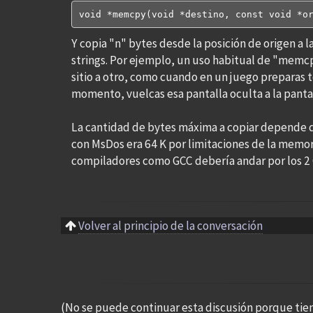
void *memcpy(void *destino, const void *o
Y copia "n" bytes desde la posición de origen a 
strings. Por ejemplo, un uso habitual de "memc
sitio a otro, como cuando en un juego preparas t
momento, vuelcas esa pantalla oculta a la pantal
La cantidad de bytes máxima a copiar depende d
con MsDos era 64 K por limitaciones de la memor
compiladores como GCC debería andar por los 2 G
Volver al principio de la conversación
(No se puede continuar esta discusión porque tie