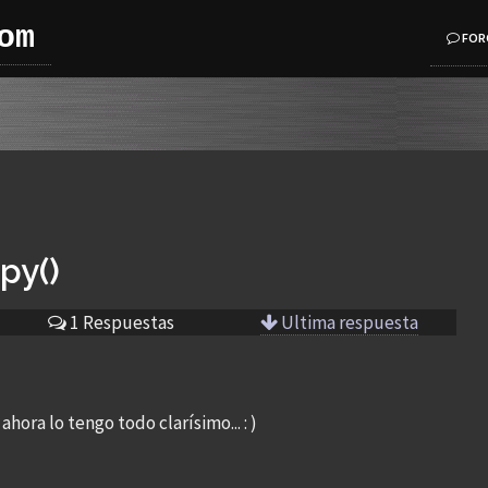
om
FOR
py()
1 Respuestas
Ultima respuesta
hora lo tengo todo clarísimo... : )