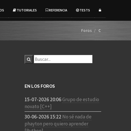
OS
TUTORIALES
REFERENCIA
TESTS
Foros
C
EN LOS FOROS
15-07-2026 20:06
Grupo de estudio
novato [C++]
30-06-2026 15:22
No sé nada de
phayton pero quiero aprender
[Python]