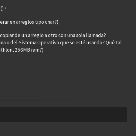
()?
perar en arreglos tipo char?)
opiar de un arreglo a otro con una sola llamada?
na o del Sistema Operativo que se esté usando? Qué tal
athlon, 256MB ram?)