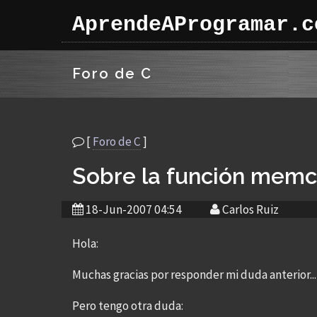
AprendeAProgramar.c
Foro de C
[
Foro de C
]
Sobre la función memc
18-Jun-2007 04:54
Carlos Ruiz
Hola:
Muchas gracias por responder mi duda anterior... a
Pero tengo otra duda: