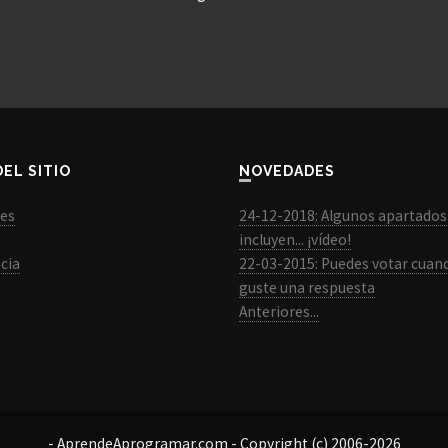
DEL SITIO
NOVEDADES
les
24-12-2018: Algunos apartados
incluyen... ¡vídeo!
cia
22-03-2015: Puedes votar cuan
guste una respuesta
Anteriores...
- AprendeAprogramar.com - Copyright (c) 2006-2026