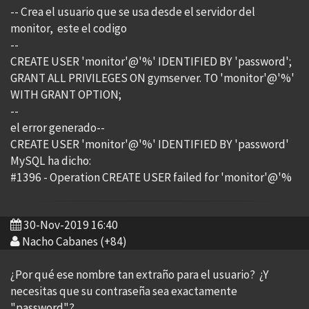
-- Crea el usuario que se usa desde el servidor del
monitor, este el codigo
--
CREATE USER 'monitor'@'%' IDENTIFIED BY 'password';
GRANT ALL PRIVILEGES ON gymserver. TO 'monitor'@'%'
WITH GRANT OPTION;
--
el error generado--
CREATE USER 'monitor'@'%' IDENTIFIED BY 'password'
MySQL ha dicho:
#1396 - Operation CREATE USER failed for 'monitor'@'%
30-Nov-2019 16:40
Nacho Cabanes (+84)
¿Por qué ese nombre tan extraño para el usuario? ¿Y
necesitas que su contraseña sea exactamente
"password"?