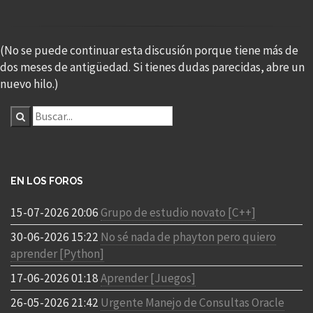
(No se puede continuar esta discusión porque tiene más de
dos meses de antigüedad. Si tienes dudas parecidas, abre un
nuevo hilo.)
EN LOS FOROS
15-07-2026 20:06
Grupo de estudio novato [C++]
30-06-2026 15:22
No sé nada de phayton pero quiero
aprender [Python]
17-06-2026 01:18
Aprender [Juegos]
26-05-2026 21:42
Urgente Manejo de Consultas Oracle