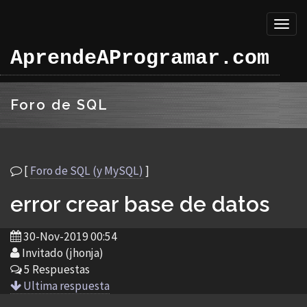
Toggl
naviga
AprendeAProgramar.com
Foro de SQL
[
Foro de SQL (y MySQL)
]
error crear base de datos
30-Nov-2019 00:54
Invitado (jhonja)
5 Respuestas
Ultima respuesta